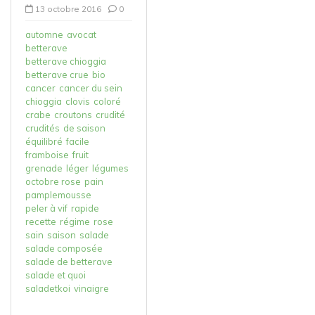
13 octobre 2016
0
automne
avocat
betterave
betterave chioggia
betterave crue
bio
cancer
cancer du sein
chioggia
clovis
coloré
crabe
croutons
crudité
crudités
de saison
équilibré
facile
framboise
fruit
grenade
léger
légumes
octobre rose
pain
pamplemousse
peler à vif
rapide
recette
régime
rose
sain
saison
salade
salade composée
salade de betterave
salade et quoi
saladetkoi
vinaigre