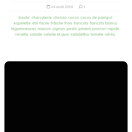
24 août 2016
1
basilic
charcuterie
chorizo
cocos
cocos de paimpol
espelette
été
facile
frâiche
frais
haricots
haricots blancs
légumineuses
maison
oignon
pesto
piment
poivron
rapide
recette
salade
salade et quoi
saladetkoi
tomate
xérès