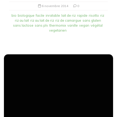
6 novembre 2014
0
bio
biologique
facile
inratable
lait de riz
rapide
risotto
riz
riz au lait
riz au lait de riz
riz de camargue
sans gluten
sans lactose
sans plv
thermomix
vanille
vegan
végétal
vegetarien