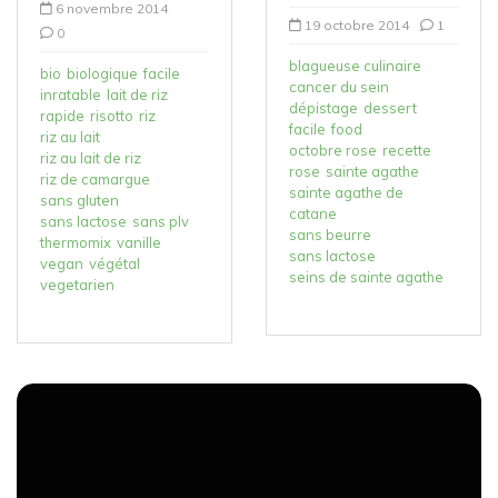
6 novembre 2014
19 octobre 2014
1
0
blagueuse culinaire
bio
biologique
facile
cancer du sein
inratable
lait de riz
dépistage
dessert
rapide
risotto
riz
facile
food
riz au lait
octobre rose
recette
riz au lait de riz
rose
sainte agathe
riz de camargue
sainte agathe de
sans gluten
catane
sans lactose
sans plv
sans beurre
thermomix
vanille
sans lactose
vegan
végétal
seins de sainte agathe
vegetarien