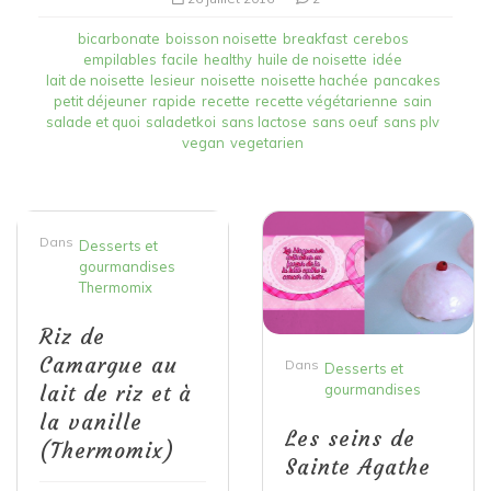
bicarbonate
boisson noisette
breakfast
cerebos
empilables
facile
healthy
huile de noisette
idée
lait de noisette
lesieur
noisette
noisette hachée
pancakes
petit déjeuner
rapide
recette
recette végétarienne
sain
salade et quoi
saladetkoi
sans lactose
sans oeuf
sans plv
vegan
vegetarien
Dans
Desserts et
gourmandises
Thermomix
Riz de
Camargue au
Dans
Desserts et
lait de riz et à
gourmandises
la vanille
Les seins de
(Thermomix)
Sainte Agathe