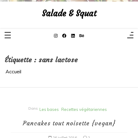
Aller
au
Salade & Squat
contenu
Étiquette :
sans lactose
Accueil
Dans
Les bases
Recettes végétariennes
Pancakes tout noisette {vegan}
26 juillet 2016
2