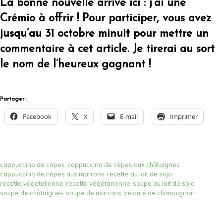
La bonne nouvelle arrive ici : j’ai une
Crémio à offrir ! Pour participer, vous avez
jusqu’au 31 octobre minuit pour mettre un
commentaire à cet article. Je tirerai au sort
le nom de l’heureux gagnant !
Partager :
Facebook
X
E-mail
Imprimer
cappuccino de cèpes
cappuccino de cèpes aux châtaignes
cappuccino de cèpes aux marrons
recette au lait de soja
recette végétalienne
recette végétarienne
soupe au lait de soja
soupe de châtaignes
soupe de marrons
velouté de champignon