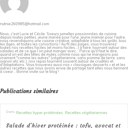
nutnie260985@hotmail.com
Nous, c'est Lucie et Cécile. Soeurs jumelles passionnées de cuisine
depuis toutes petites, jeune mariée pour l'une, jeune maman pour l'autre,
nous revendiquons une cuisine créative, adaptable à tous les goûts, tous
les âges, et toutes les convictions ! Au fil des pages, vous trouverez
toutes nos recettes faciles (et moins faciles…) à faire, tournant autour des
salades et de ce que l’on peut manger avec… Parce qu'il faut le dire,
quand on est des têtes de mules comme nous qui ne mangeons pas
vraiment "comme les autres" (végétarienne, sans pomme de terre, sans
oignon etc etc.), nos repas tournent souvent autour de crudités et
d'adaptations. Vous trouverez aussi nos « classiques desserts » et et les
autres recettes que nous avons envie de partagé tant elles nous tiennent
à coeur... Bonne visite sur le blog !
Publications similaires
Dans
Recettes hyper protéinées
Recettes végétariennes
Salade d’hiver protéinée : tofu, avocat et