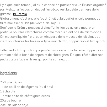
Il y a quelques temps, j’ai eu la chance de participer à un Brunch organisé
par Melitta, à l’occasion duquel j’ai découvert la petite dernière de la
gamme :
la Cremio
Globalement, c’est entre le fouet-à-lait et la bouilloire, cela permet de
faire mousser du lait (de vache, de soja…).
Sauf que la Crémio peut aussi chauffer le liquide qu’on y met : bien
pratique pour les réfractaires comme moi qui n’ont pas de micro-onde.
On met son liquide froid, et on récupère de la mousse de lait chaude :
idéal pour toutes les boissons type macchiatto, cappuccino et tutti quanti.
Tellement « tutti quanti » que je m’en suis servi pour faire un cappuccino
version salé, à base de cèpes et de châtaignes. De quoi réchauffer nos
petits cœurs face à l’hiver qui pointe son nez…
Ingrédients
:
250g de cèpes
1L de bouillon de légumes (ou d’eau)
1 échalote
1 petite boite de châtaignes cuites
20g de beurre
20cL de lait de soja