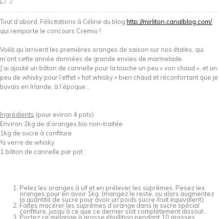
2
Tout d’abord, Félicitations à Céline du blog
http://mirliton.canalblog.com/
qui remporte le concours Cremio !
Voilà qu’arrivent les premières oranges de saison sur nos étales, qui
m’ont cette année données de grande envies de marmelade.
J’ai ajouté un bâton de cannelle pour la touche un peu « von chaud », et un
peu de whisky pour l’effet « hot whisky » bien chaud et réconfortant que je
buvais en Irlande, à l’époque…
Ingrédients
(pour eviron 4 pots)
Environ 2kg de d’oranges bio non-traitée
1kg de sucre à confiture
½ verre de whisky
1 bâton de cannelle par pot
Pelez les oranges à vif et en prélever les suprêmes. Pesez les
oranges pour en avoir 1kg. (mangez le reste, ou alors augmentez
la quantité de sucre pour avoir un poids sucre-fruit équivalent)
Faites macérer les suprêmes d’orange dans le sucre spécial
confiture, jusqu’à ce que ce dernier soit complètement dissout.
Portez ce mélange à grosse ébullition pendant 10 grosses