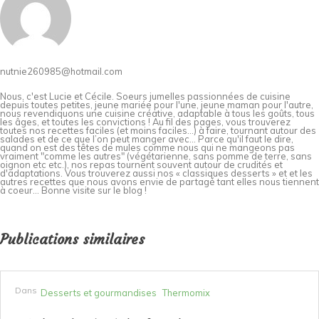
nutnie260985@hotmail.com
Nous, c'est Lucie et Cécile. Soeurs jumelles passionnées de cuisine
depuis toutes petites, jeune mariée pour l'une, jeune maman pour l'autre,
nous revendiquons une cuisine créative, adaptable à tous les goûts, tous
les âges, et toutes les convictions ! Au fil des pages, vous trouverez
toutes nos recettes faciles (et moins faciles…) à faire, tournant autour des
salades et de ce que l’on peut manger avec… Parce qu'il faut le dire,
quand on est des têtes de mules comme nous qui ne mangeons pas
vraiment "comme les autres" (végétarienne, sans pomme de terre, sans
oignon etc etc.), nos repas tournent souvent autour de crudités et
d'adaptations. Vous trouverez aussi nos « classiques desserts » et et les
autres recettes que nous avons envie de partagé tant elles nous tiennent
à coeur... Bonne visite sur le blog !
Publications similaires
Dans
Desserts et gourmandises
Thermomix