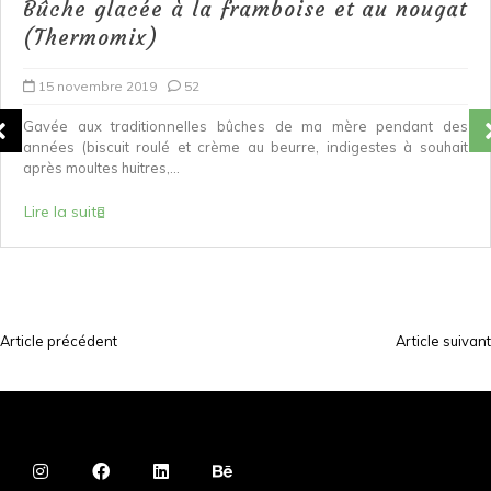
Bûche glacée à la framboise et au nougat
(Thermomix)
15 novembre 2019
52
Gavée aux traditionnelles bûches de ma mère pendant des
années (biscuit roulé et crème au beurre, indigestes à souhait
après moultes huitres,...
Lire la suite
Article précédent
Article suivant
N
a
v
i
g