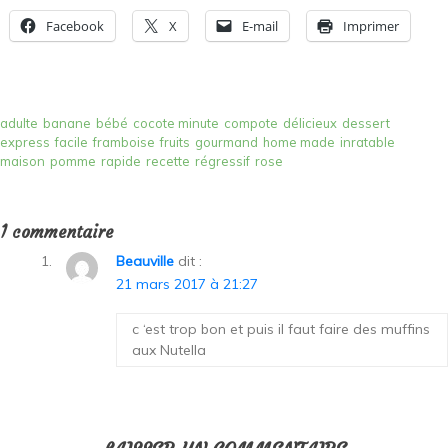
Facebook
X
E-mail
Imprimer
adulte
banane
bébé
cocote minute
compote
délicieux
dessert
express
facile
framboise
fruits
gourmand
home made
inratable
maison
pomme
rapide
recette
régressif
rose
1 commentaire
Beauville
dit :
21 mars 2017 à 21:27
c ‘est trop bon et puis il faut faire des muffins
aux Nutella