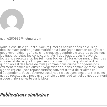
nutnie260985@hotmail.com
Nous, c'est Lucie et Cécile. Soeurs jumelles passionnées de cuisine
depuis toutes petites, jeune mariée pour l'une, jeune maman pour l'autre,
nous revendiquons une cuisine créative, adaptable à tous les goûts, tous
les âges, et toutes les convictions ! Au fil des pages, vous trouverez
toutes nos recettes faciles (et moins faciles…) à faire, tournant autour des
salades et de ce que l’on peut manger avec… Parce qu'il faut le dire,
quand on est des têtes de mules comme nous qui ne mangeons pas
vraiment "comme les autres" (végétarienne, sans pomme de terre, sans
oignon etc etc.), nos repas tournent souvent autour de crudités et
d'adaptations. Vous trouverez aussi nos « classiques desserts » et et les
autres recettes que nous avons envie de partagé tant elles nous tiennent
à coeur... Bonne visite sur le blog !
Publications similaires