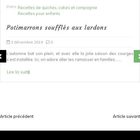
Dans
Recettes de quiches, cakes et compagnie
Recettes pour enfants
Potimarrons soufflés aux lardons
3 décembre 2019
0
L’automne bat son plein, et avec elle la jolie saison des courges
s’est installée. Ici, on adore aller les ramasser en familles…...
Lire la suite
Article précédent
Article suivant
N
a
v