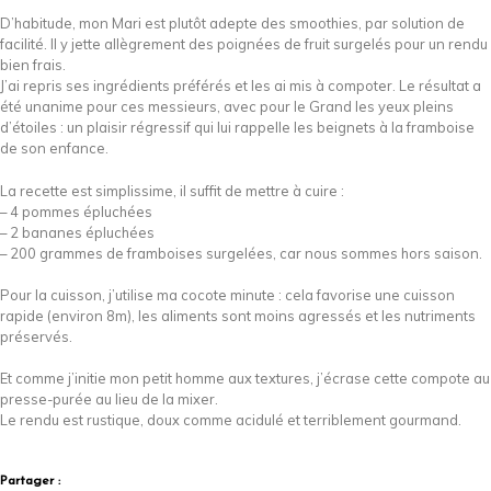
D’habitude, mon Mari est plutôt adepte des smoothies, par solution de
facilité. Il y jette allègrement des poignées de fruit surgelés pour un rendu
bien frais.
J’ai repris ses ingrédients préférés et les ai mis à compoter. Le résultat a
été unanime pour ces messieurs, avec pour le Grand les yeux pleins
d’étoiles : un plaisir régressif qui lui rappelle les beignets à la framboise
de son enfance.
La recette est simplissime, il suffit de mettre à cuire :
– 4 pommes épluchées
– 2 bananes épluchées
– 200 grammes de framboises surgelées, car nous sommes hors saison.
Pour la cuisson, j’utilise ma cocote minute : cela favorise une cuisson
rapide (environ 8m), les aliments sont moins agressés et les nutriments
préservés.
Et comme j’initie mon petit homme aux textures, j’écrase cette compote au
presse-purée au lieu de la mixer.
Le rendu est rustique, doux comme acidulé et terriblement gourmand.
Partager :