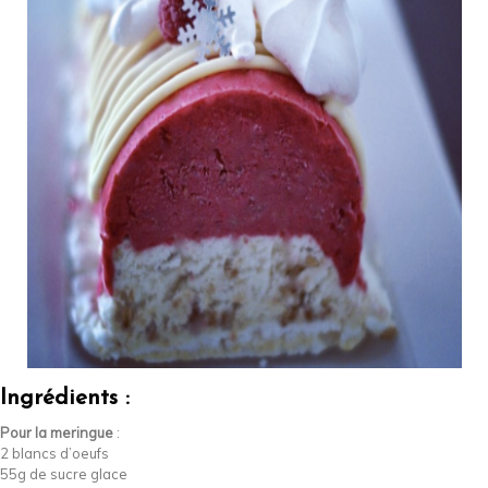
Ingrédients :
Pour la meringue
:
2 blancs d’oeufs
55g de sucre glace