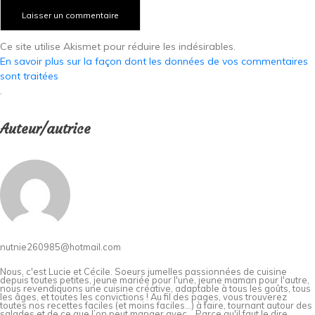
Ce site utilise Akismet pour réduire les indésirables.
En savoir plus sur la façon dont les données de vos commentaires
sont traitées
.
Auteur/autrice
nutnie260985@hotmail.com
Nous, c'est Lucie et Cécile. Soeurs jumelles passionnées de cuisine
depuis toutes petites, jeune mariée pour l'une, jeune maman pour l'autre,
nous revendiquons une cuisine créative, adaptable à tous les goûts, tous
les âges, et toutes les convictions ! Au fil des pages, vous trouverez
toutes nos recettes faciles (et moins faciles…) à faire, tournant autour des
salades et de ce que l’on peut manger avec… Parce qu'il faut le dire,