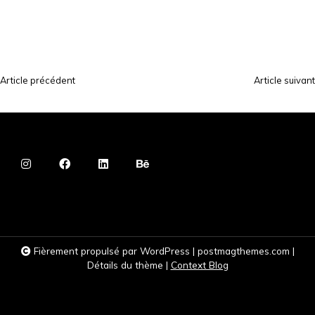
Article précédent
Article suivant
N
a
v
i
g
a
t
i
Fièrement propulsé par WordPress
|
postmagthemes.com
|
o
Détails du thème
|
Context Blog
n
d