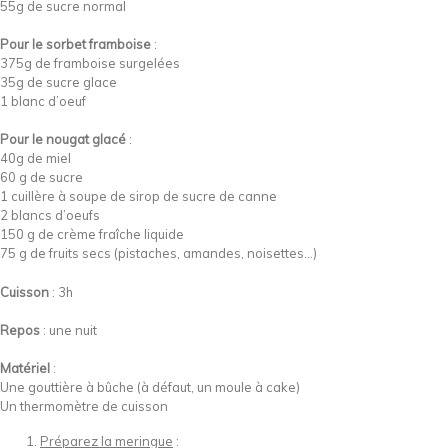
55g de sucre normal
Pour le sorbet framboise
:
375g de framboise surgelées
35g de sucre glace
1 blanc d’oeuf
Pour le nougat glacé
:
40g de miel
60 g de sucre
1 cuillère à soupe de sirop de sucre de canne
2 blancs d’oeufs
150 g de crème fraîche liquide
75 g de fruits secs (pistaches, amandes, noisettes…)
Cuisson
: 3h
Repos
: une nuit
Matériel
:
Une gouttière à bûche (à défaut, un moule à cake)
Un thermomètre de cuisson
Préparez la meringue
: