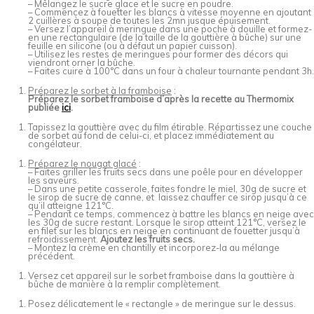
– Mélangez le sucre glace et le sucre en poudre.
– Commencez à fouetter les blancs à vitesse moyenne en ajoutant
2 cuillères à soupe de toutes les 2mn jusque épuisement.
– Versez l’appareil à meringue dans une poche à douille et formez-
en une rectangulaire (de la taille de la gouttière à bûche) sur une
feuille en silicone (ou à défaut un papier cuisson).
– Utilisez les restes de meringues pour former des décors qui
viendront orner la bûche.
– Faites cuire à 100°C dans un four à chaleur tournante pendant 3h.
Préparez le sorbet à la framboise
:
Préparez le sorbet framboise d’après la recette au Thermomix
publiée
ici
.
Tapissez la gouttière avec du film étirable. Répartissez une couche
de sorbet au fond de celui-ci, et placez immédiatement au
congélateur.
Préparez le nougat glacé
:
– Faites griller les fruits secs dans une poêle pour en développer
les saveurs.
– Dans une petite casserole, faites fondre le miel, 30g de sucre et
le sirop de sucre de canne, et laissez chauffer ce sirop jusqu’à ce
qu’il atteigne 121°C.
– Pendant ce temps, commencez à battre les blancs en neige avec
les 30g de sucre restant. Lorsque le sirop atteint 121°C, versez le
en filet sur les blancs en neige en continuant de fouetter jusqu’à
refroidissement.
Ajoutez les fruits secs.
– Montez la crème en chantilly et incorporez-la au mélange
précédent.
Versez cet appareil sur le sorbet framboise dans la gouttière à
bûche de manière à la remplir complètement.
Posez délicatement le « rectangle » de meringue sur le dessus.