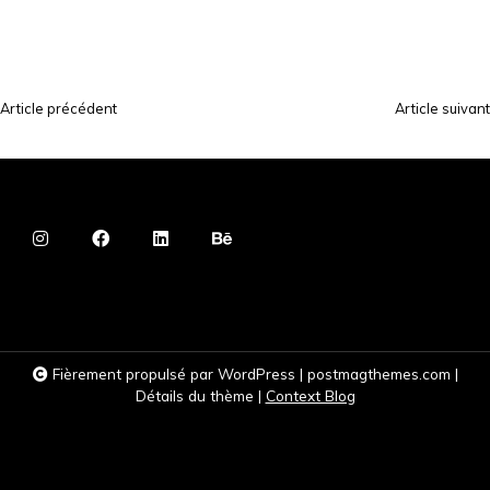
Article précédent
Article suivant
N
a
v
i
g
a
t
i
Fièrement propulsé par WordPress
|
postmagthemes.com
|
o
Détails du thème
|
Context Blog
n
d