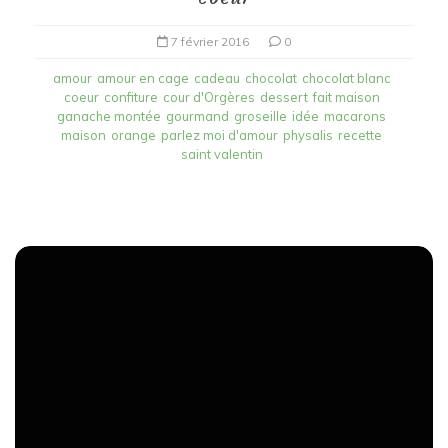
7 février 2016
0
amour
amour en cage
cadeau
chocolat
chocolat blanc
coeur
confiture
cour d'Orgères
dessert
fait maison
ganache montée
gourmand
groseille
idée
macarons
maison
orange
parlez moi d'amour
physalis
recette
saint valentin