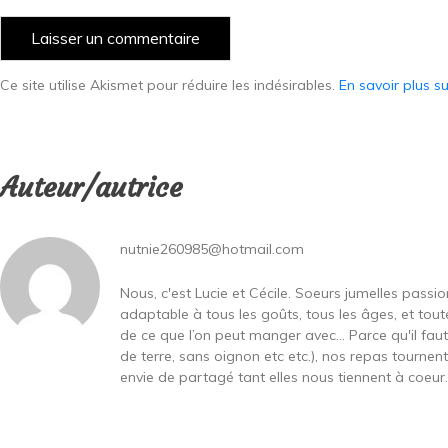
Ce site utilise Akismet pour réduire les indésirables.
En savoir plus s
Auteur/autrice
nutnie260985@hotmail.com
Nous, c'est Lucie et Cécile. Soeurs jumelles passi
adaptable à tous les goûts, tous les âges, et toute
de ce que l’on peut manger avec… Parce qu'il fa
de terre, sans oignon etc etc.), nos repas tournen
envie de partagé tant elles nous tiennent à coeur...