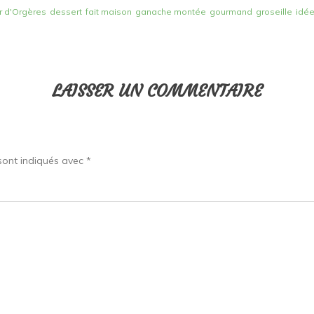
r d'Orgères
dessert
fait maison
ganache montée
gourmand
groseille
idé
LAISSER UN COMMENTAIRE
sont indiqués avec
*