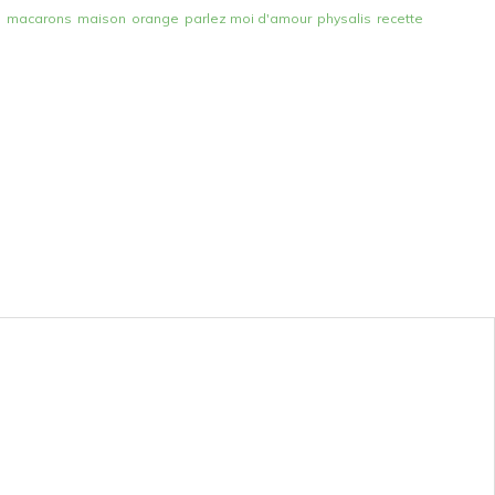
e
macarons
maison
orange
parlez moi d'amour
physalis
recette