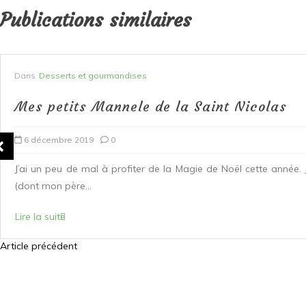
Publications similaires
Dans
Desserts et gourmandises
Mes petits Mannele de la Saint Nicolas
6 décembre 2019
0
J’ai un peu de mal à profiter de la Magie de Noël cette année.
(dont mon père...
Lire la suite
Article précédent
N
a