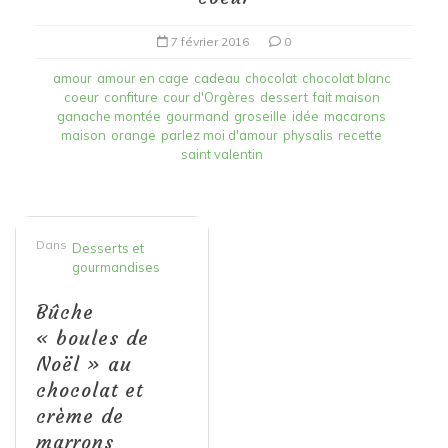
7 février 2016
0
amour
amour en cage
cadeau
chocolat
chocolat blanc
coeur
confiture
cour d'Orgères
dessert
fait maison
ganache montée
gourmand
groseille
idée
macarons
maison
orange
parlez moi d'amour
physalis
recette
saint valentin
Dans
Desserts et
gourmandises
Bûche
« boules de
Noël » au
chocolat et
crème de
marrons