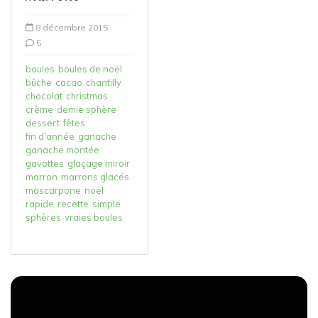
8 décembre 2015
5
boules
boules de noël
bûche
cacao
chantilly
chocolat
christmas
crème
demie sphère
dessert
fêtes
fin d'année
ganache
ganache montée
gavottes
glaçage miroir
marron
marrons glacés
mascarpone
noël
rapide
recette
simple
sphères
vraies boules