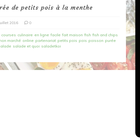
urée de petits pois à la menthe
juillet 2016
0
courses
culinaire
en ligne
facile
fait maison
fish
fish and chips
mon marché
online
partenariat
petits pois
pois
poisson
purée
salade
salade et quoi
saladetkoi
Dans
Recettes végétariennes
Salons, rencontres et partenariats
çons,
orange
Spaghettis aux légumes rôtis
au balsamique
18 mars 2020
0