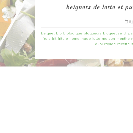
beignets de lotte et p
8 
beignet
bio
biologique
blogueurs
blogueuse
chips
frais
frit
friture
home made
lotte
maison
menthe
quoi
rapide
recette
Dans
Recettes à base de poisson
Filet de merlan en 2 fa
fondue de poireau à l’
et tuile épicée
6 mars 2020
0