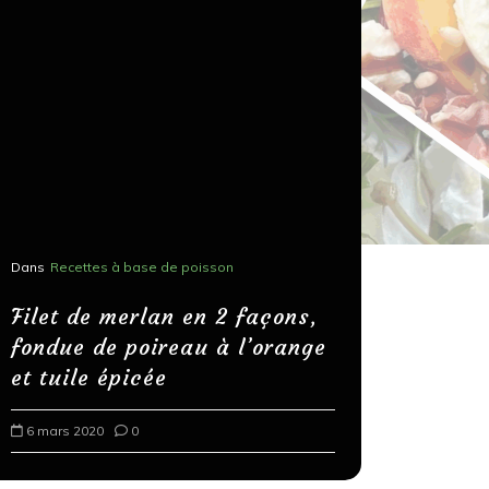
Dans
Recettes à base de poisson
Dans
Recettes
Salons, r
Filet de merlan en 2 façons,
fondue de poireau à l’orange
Spaghett
et tuile épicée
au bals
6 mars 2020
0
18 mars 202