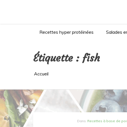
Aller
au
contenu
Recettes hyper protéinées
Salades en
Étiquette :
fish
Accueil
Dans
Recettes à base de po