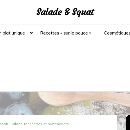
Salade & Squat
 plat unique
Recettes « sur le pouce »
Cosmétique
isson
Salons, rencontres et partenariats