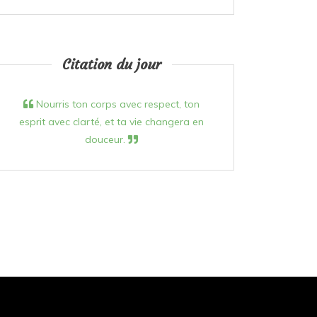
Citation du jour
Nourris ton corps avec respect, ton
esprit avec clarté, et ta vie changera en
douceur.