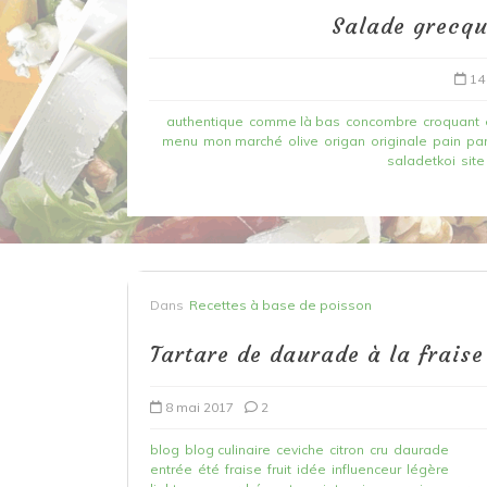
Salade grecq
14
authentique
comme là bas
concombre
croquant
menu
mon marché
olive
origan
originale
pain
par
saladetkoi
site
Dans
Recettes à base de poisson
Dans
Recettes à base de poisson
Filet de merlan en 2 fa
fondue de poireau à l’
Tartare de daurade à la fraise
et tuile épicée
8 mai 2017
2
6 mars 2020
0
blog
blog culinaire
ceviche
citron
cru
daurade
entrée
été
fraise
fruit
idée
influenceur
légère