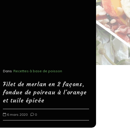
Dans
Recettes à base de poisson
Dans
Recettes
Salons, r
Filet de merlan en 2 façons,
fondue de poireau à l’orange
Spaghett
et tuile épicée
au bals
6 mars 2020
0
18 mars 202