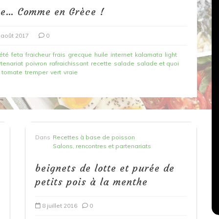
ue… Comme en Grèce !
 août 2017
0
été
feta
fraicheur
frais
grecque
huile
internet
kalamata
light
tenariat
poivron
rafraichissant
recette
salade
salade et quoi
tomate
tremper
vert
vraie
Dans
Recettes végétariennes
Salons, rencontres et partenariats
Dans
Recettes à base de poisson
çons,
Salons, rencontres et partenariats
orange
Spaghettis aux légumes rôtis
beignets de lotte et purée de
au balsamique
petits pois à la menthe
18 mars 2020
0
8 juillet 2016
0