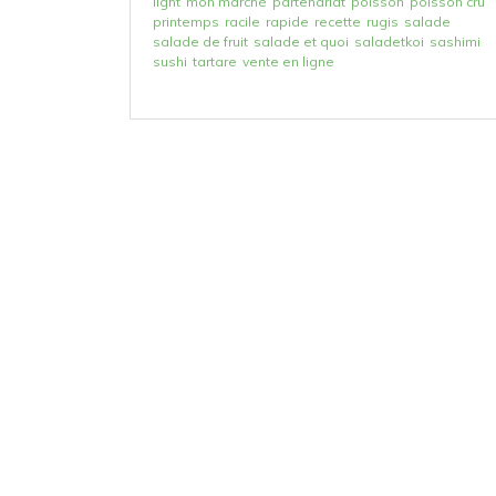
light
mon marché
partenariat
poisson
poisson cru
printemps
racile
rapide
recette
rugis
salade
salade de fruit
salade et quoi
saladetkoi
sashimi
sushi
tartare
vente en ligne