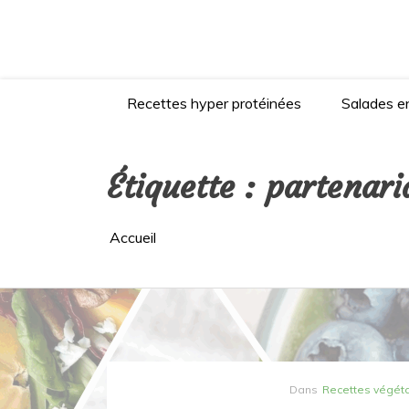
Aller
au
contenu
Recettes hyper protéinées
Salades en
Étiquette :
partenari
Accueil
Dans
Recettes végét