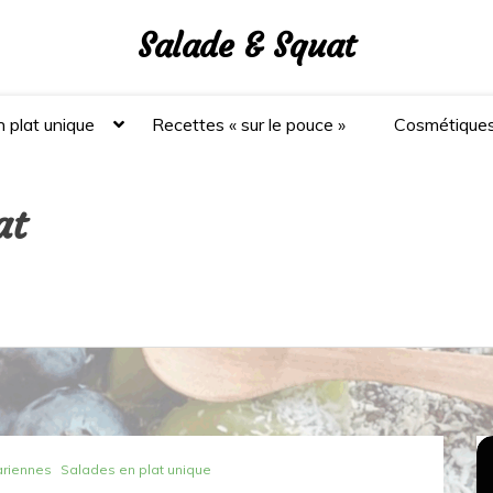
Salade & Squat
 plat unique
Recettes « sur le pouce »
Cosmétique
at
ariennes
Salades en plat unique