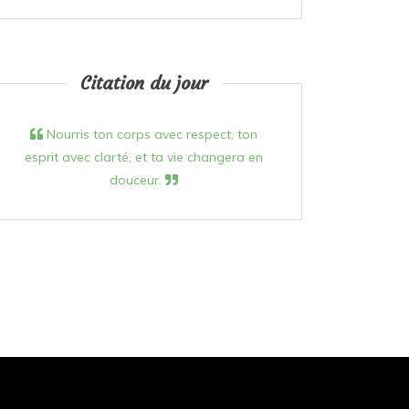
Citation du jour
Nourris ton corps avec respect, ton
esprit avec clarté, et ta vie changera en
douceur.