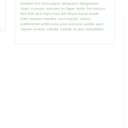
beignet
bio
biologique
blogueurs
blogueuse
chips
courses
culinaire
en ligne
facile
fait maison
fish
fish and chips
frais
frit
friture
home made
lotte
maison
menthe
mon marché
online
partenariat
petits pois
pois
poisson
purée
quoi
rapide
recette
salade
salade et quoi
saladetkoi