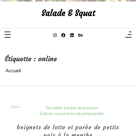
Aller
au
Salade & Squat
contenu
Étiquette :
online
Accueil
Dans
Recettes à base de poisson
Salons, rencontres et partenariats
beignets de lotte et purée de petits
pois à la menthe