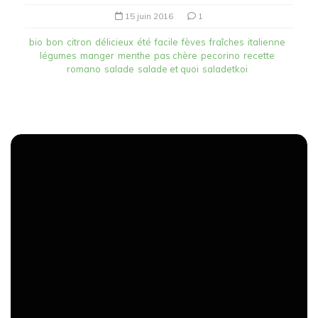
15 juin 2016
1
bio
bon
citron
délicieux
été
facile
fèves
fraîches
italienne
légumes
manger
menthe
pas chère
pecorino
recette
romano
salade
salade et quoi
saladetkoi