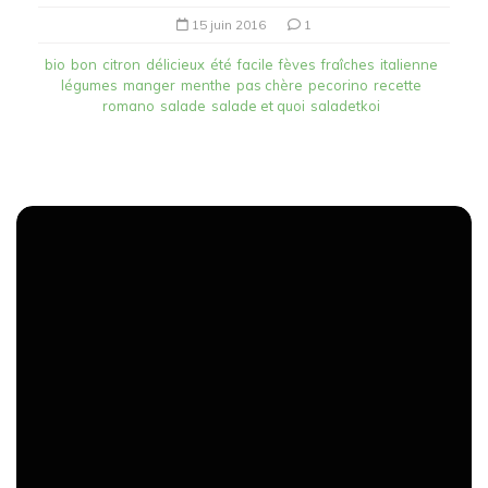
15 juin 2016
1
bio
bon
citron
délicieux
été
facile
fèves
fraîches
italienne
légumes
manger
menthe
pas chère
pecorino
recette
romano
salade
salade et quoi
saladetkoi