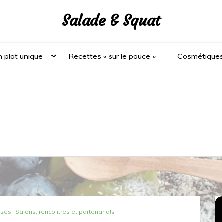
Salade & Squat
 plat unique
Recettes « sur le pouce »
Cosmétique
ises
Salons, rencontres et partenariats