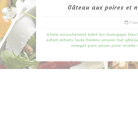
Gâteau aux poires et n
7 no
à faire
accouchement
bébé
bio
biologique
bleu 
enfant
enfants
facile
frederic simonin
fruit
gâtea
omega3
paris
pecan
poire
recette
Dans
Recettes à base de poisson
Filet de merlan en 2 fa
fondue de poireau à l’
et tuile épicée
6 mars 2020
0