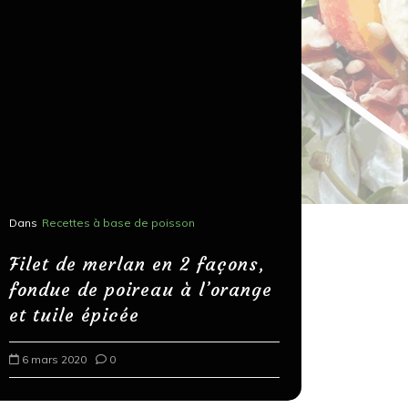
Dans
Recettes à base de poisson
Dans
Recettes
Salons, r
Filet de merlan en 2 façons,
fondue de poireau à l’orange
Spaghett
et tuile épicée
au bals
6 mars 2020
0
18 mars 202