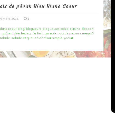
oix de pécan Bleu Blanc Coeur
vembre 2016
1
blanc coeur
blog
blogueurs
blogueuse
colza
cuisine
dessert
u
goûter
idée
lesieur
lin
lustucru
noix
noix de pecan
omega 3
salade
salade et quoi
saladetkoi
simple
yaourt
Dans
Recettes végétariennes
Salons, rencontres et partenariats
çons,
orange
Spaghettis aux légumes rôtis
au balsamique
18 mars 2020
0