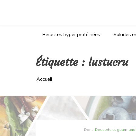
Aller
au
contenu
Recettes hyper protéinées
Salades en
Étiquette :
lustucru
Accueil
Dans
Desserts et gourmand