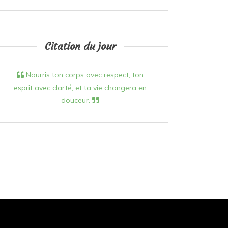
Citation du jour
Nourris ton corps avec respect, ton
esprit avec clarté, et ta vie changera en
douceur.