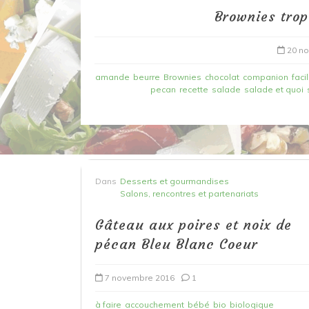
Brownies trop
20 n
amande
beurre
Brownies
chocolat
companion
faci
pecan
recette
salade
salade et quoi
Dans
Recettes à base de poisson
Dans
Desserts et gourmandises
Salons, rencontres et partenariats
Filet de merlan en 2 fa
fondue de poireau à l’
Gâteau aux poires et noix de
et tuile épicée
pécan Bleu Blanc Coeur
6 mars 2020
0
7 novembre 2016
1
à faire
accouchement
bébé
bio
biologique