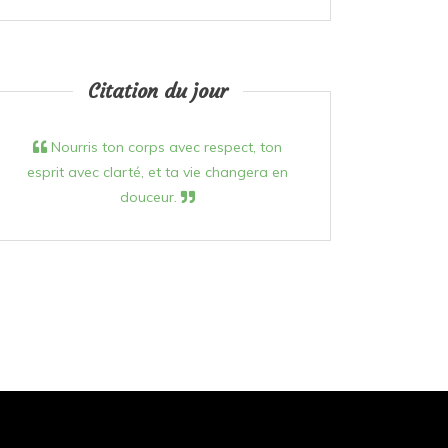
Citation du jour
Nourris ton corps avec respect, ton
esprit avec clarté, et ta vie changera en
douceur.