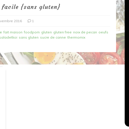
 facile {sans gluten}
ovembre 2016
1
le
fait maison
foodporn
gluten
gluten free
noix de pecan
oeufs
saladetkoi
sans gluten
sucre de canne
thermomix
Dans
Recettes végétariennes
Salons, rencontres et partenariats
çons,
orange
Spaghettis aux légumes rôtis
au balsamique
18 mars 2020
0