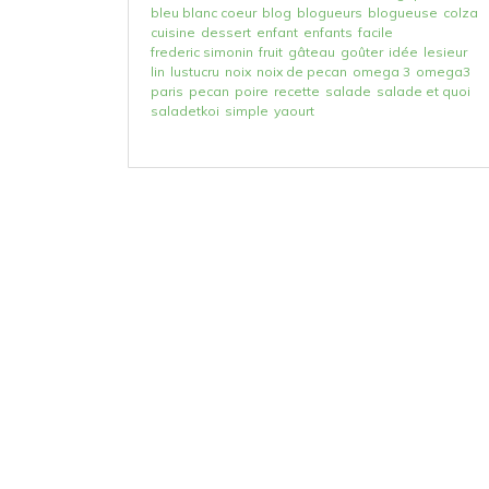
bleu blanc coeur
blog
blogueurs
blogueuse
colza
cuisine
dessert
enfant
enfants
facile
frederic simonin
fruit
gâteau
goûter
idée
lesieur
lin
lustucru
noix
noix de pecan
omega 3
omega3
paris
pecan
poire
recette
salade
salade et quoi
saladetkoi
simple
yaourt