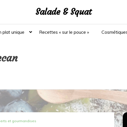
Salade & Squat
 plat unique
Recettes « sur le pouce »
Cosmétique
ecan
erts et gourmandises