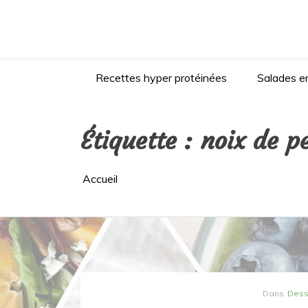
Aller
au
contenu
Recettes hyper protéinées
Salades en
Étiquette :
noix de p
Accueil
Dans
Dess