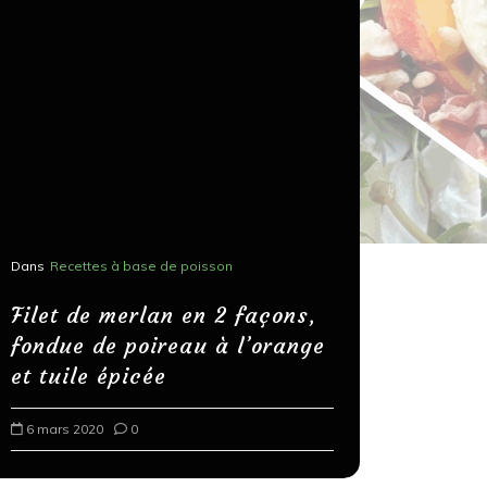
Dans
Recettes à base de poisson
Dans
Recettes
Salons, r
Filet de merlan en 2 façons,
fondue de poireau à l’orange
Spaghett
et tuile épicée
au bals
6 mars 2020
0
18 mars 202