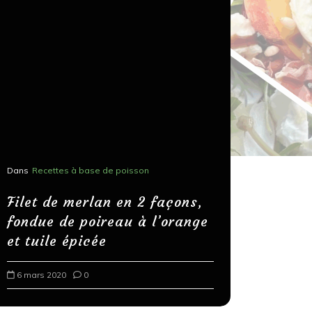
Dans
Recettes à base de poisson
Dans
Recettes
Salons, r
Filet de merlan en 2 façons,
fondue de poireau à l’orange
Spaghett
et tuile épicée
au bals
6 mars 2020
0
18 mars 202