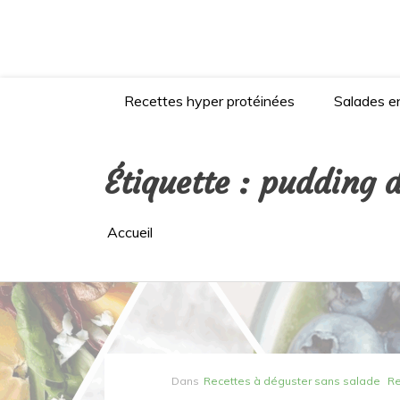
Aller
au
contenu
Recettes hyper protéinées
Salades en
Étiquette :
pudding d
Accueil
Dans
Recettes à déguster sans salade
Re