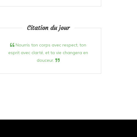
Citation du jour
Nourris ton corps avec respect, ton
esprit avec clarté, et ta vie changera en
douceur.