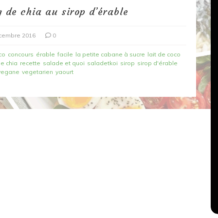
 de chia au sirop d’érable
cembre 2016
0
co
concours
érable
facile
la petite cabane à sucre
lait de coco
e chia
recette
salade et quoi
saladetkoi
sirop
sirop d'érable
vegane
vegetarien
yaourt
Dans
Recettes végétariennes
Salons, rencontres et partenariats
çons,
orange
Spaghettis aux légumes rôtis
au balsamique
18 mars 2020
0