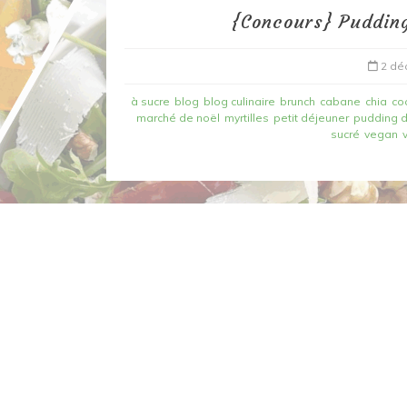
{Concours} Pudding
2 dé
à sucre
blog
blog culinaire
brunch
cabane
chia
co
marché de noël
myrtilles
petit déjeuner
pudding d
sucré
vegan
Dans
Recettes à base de poisson
Filet de merlan en 2 fa
fondue de poireau à l’
et tuile épicée
6 mars 2020
0