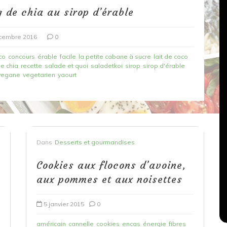
 de chia au sirop d’érable
cembre 2016
0
co
concours
érable
facile
la petite cabane à sucre
lait de coco
e chia
recette
salade et quoi
saladetkoi
sirop
sirop d'érable
vegane
vegetarien
yaourt
Dans
Recettes végétariennes
Salons, rencontres et partenariats
Dans
Desserts et gourmandises
çons,
orange
Spaghettis aux légumes rôtis
Cookies aux flocons d’avoine,
au balsamique
aux pommes et aux noisettes
18 mars 2020
0
5 janvier 2015
0
américain
cannelle
cookies
encas
énergie
fibres