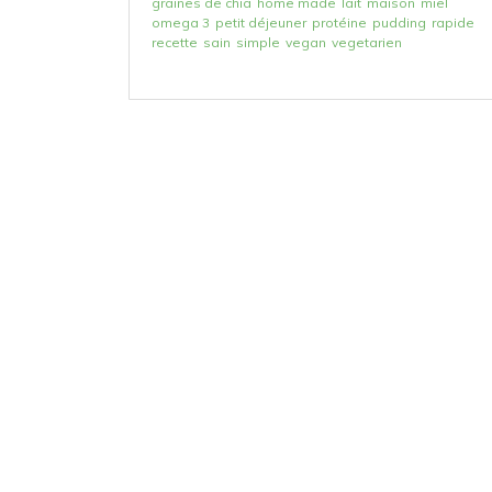
graines de chia
home made
lait
maison
miel
omega 3
petit déjeuner
protéine
pudding
rapide
recette
sain
simple
vegan
vegetarien