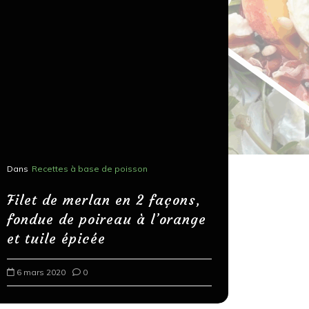
Dans
Recettes à base de poisson
Dans
Recettes
Salons, r
Filet de merlan en 2 façons,
fondue de poireau à l’orange
Spaghett
et tuile épicée
au bals
6 mars 2020
0
18 mars 202