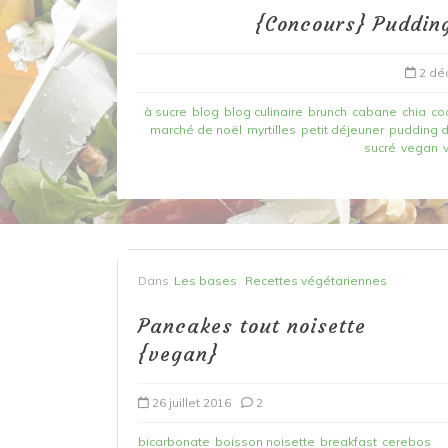
{Concours} Pudding
2 dé
à sucre
blog
blog culinaire
brunch
cabane
chia
co
marché de noël
myrtilles
petit déjeuner
pudding d
sucré
vegan
Dans
Recettes à base de poisson
Dans
Les bases
Recettes végétariennes
Filet de merlan en 2 fa
fondue de poireau à l’
Pancakes tout noisette
et tuile épicée
{vegan}
6 mars 2020
0
26 juillet 2016
2
bicarbonate
boisson noisette
breakfast
cerebos