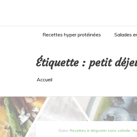
Aller
au
contenu
Recettes hyper protéinées
Salades en
Étiquette :
petit déj
Accueil
Dans
Recettes à déguster sans salade
Re