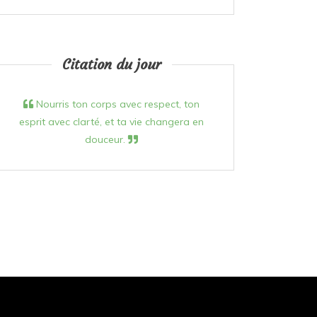
Citation du jour
Nourris ton corps avec respect, ton
esprit avec clarté, et ta vie changera en
douceur.