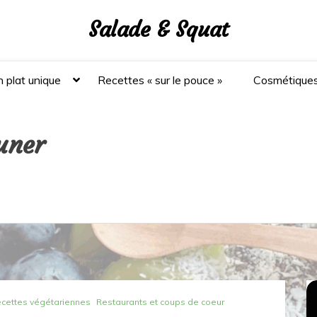
Salade & Squat
 plat unique
Recettes « sur le pouce »
Cosmétique
euner
cettes végétariennes
Restaurants et coups de coeur