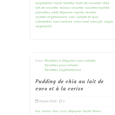
empilables
facile
healthy
huile de noisette
idée
lait de noisette
lesieur
noisette
noisette hachée
pancakes
petit déjeuner
rapide
recette
recette végétarienne
sain
salade et quoi
saladetkoi
sans lactose
sans oeuf
sans plv
vegan
vegetarien
Dans
Recettes à déguster sans salade
Recettes pour enfants
Recettes végétariennes
Pudding de chia au lait de
coco et à la cerise
20 juin 2016
2
bio
cerise
chia
coco
déjeuner
facile
fibres