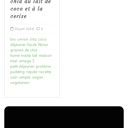
chia au lait de
coco et à la
cerise
20 juin 2016
2
bio
cerise
chia
coco
déjeuner
facile
fibres
graines de chia
home made
lait
maison
miel
omega 3
petit déjeuner
protéine
pudding
rapide
recette
sain
simple
vegan
vegetarien