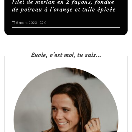
Filet de merlan en 2 façons, fondue
de poireau à l’orange et tuile épicée
6 mars 2020
0
Lucie, c'est moi, tu sais...