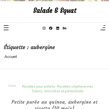
Aller
au
Salade & Squat
contenu
Étiquette :
aubergine
Accueil
Dans
Recettes pour enfants
Recettes végétariennes
Salons, rencontres et partenariats
Petite purée au quinoa, aubergine et
ricotta {10 mois}