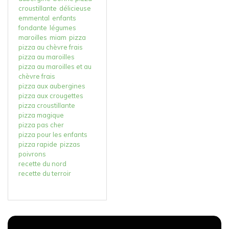
croustillante
délicieuse
emmental
enfants
fondante
légumes
maroilles
miam
pizza
pizza au chèvre frais
pizza au maroilles
pizza au maroilles et au
chèvre frais
pizza aux aubergines
pizza aux crougettes
pizza croustillante
pizza magique
pizza pas cher
pizza pour les enfants
pizza rapide
pizzas
poivrons
recette du nord
recette du terroir