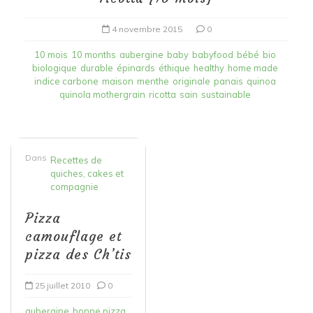
4 novembre 2015
0
10 mois
10 months
aubergine
baby
babyfood
bébé
bio
biologique
durable
épinards
éthique
healthy
home made
indice carbone
maison
menthe
originale
panais
quinoa
quinola mothergrain
ricotta
sain
sustainable
Dans
Recettes de
quiches, cakes et
compagnie
Pizza
camouflage et
pizza des Ch’tis
25 juillet 2010
0
aubergine
bonne pizza