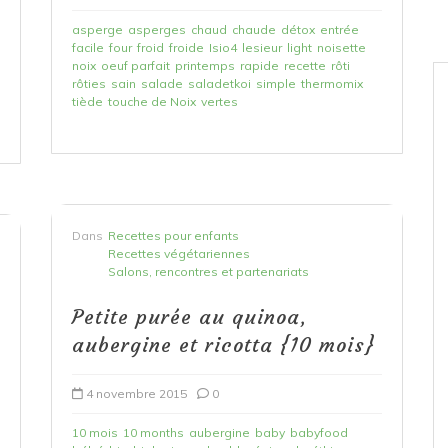
asperge
asperges
chaud
chaude
détox
entrée
facile
four
froid
froide
Isio4
lesieur
light
noisette
noix
oeuf parfait
printemps
rapide
recette
rôti
rôties
sain
salade
saladetkoi
simple
thermomix
tiède
touche de Noix
vertes
Dans
Recettes pour enfants
Recettes végétariennes
Salons, rencontres et partenariats
Petite purée au quinoa,
aubergine et ricotta {10 mois}
4 novembre 2015
0
10 mois
10 months
aubergine
baby
babyfood