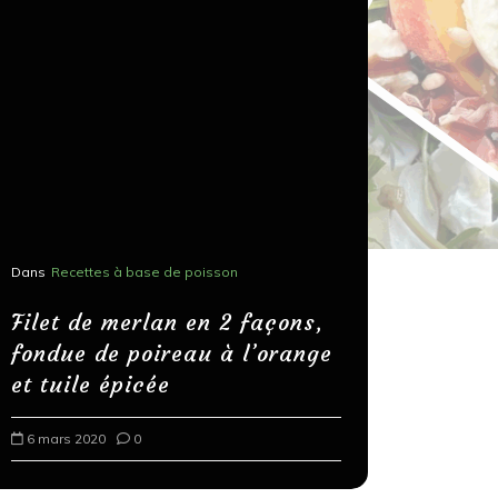
Dans
Recettes à base de poisson
Dans
Recettes
Salons, r
Filet de merlan en 2 façons,
fondue de poireau à l’orange
Spaghett
et tuile épicée
au bals
6 mars 2020
0
18 mars 202