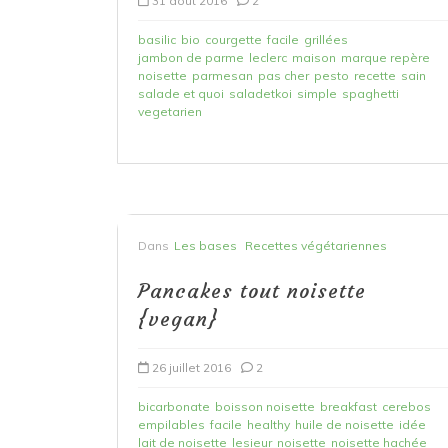
31 août 2016
2
basilic
bio
courgette
facile
grillées
jambon de parme
leclerc
maison
marque repère
noisette
parmesan
pas cher
pesto
recette
sain
salade et quoi
saladetkoi
simple
spaghetti
vegetarien
Dans
Les bases
Recettes végétariennes
Pancakes tout noisette
{vegan}
26 juillet 2016
2
bicarbonate
boisson noisette
breakfast
cerebos
empilables
facile
healthy
huile de noisette
idée
lait de noisette
lesieur
noisette
noisette hachée