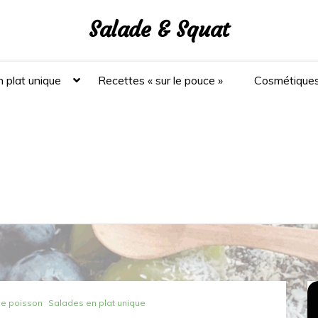
Salade & Squat
 plat unique
Recettes « sur le pouce »
Cosmétique
de poisson
Salades en plat unique