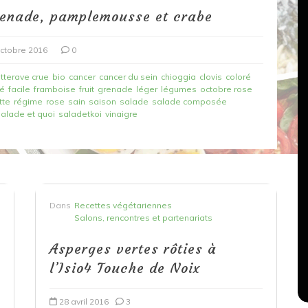
renade, pamplemousse et crabe
ctobre 2016
0
tterave crue
bio
cancer
cancer du sein
chioggia
clovis
coloré
ré
facile
framboise
fruit
grenade
léger
légumes
octobre rose
tte
régime
rose
sain
saison
salade
salade composée
salade et quoi
saladetkoi
vinaigre
Dans
Recettes végétariennes
Salons, rencontres et partenariats
çons,
Dans
Recettes végétariennes
orange
Spaghettis aux légumes rôtis
Salons, rencontres et partenariats
au balsamique
Asperges vertes rôties à
l’Isio4 Touche de Noix
18 mars 2020
0
28 avril 2016
3