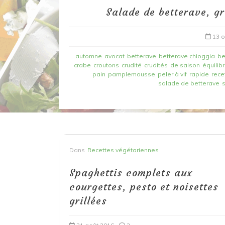
Salade de betterave, g
13 o
automne
avocat
betterave
betterave chioggia
be
crabe
croutons
crudité
crudités
de saison
équilib
pain
pamplemousse
peler à vif
rapide
rece
salade de betterave
Dans
Recettes à base de poisson
Filet de merlan en 2 fa
Dans
Recettes végétariennes
fondue de poireau à l’
Spaghettis complets aux
et tuile épicée
courgettes, pesto et noisettes
grillées
6 mars 2020
0