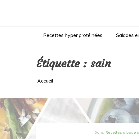
Aller
au
contenu
Recettes hyper protéinées
Salades en
Étiquette :
sain
Accueil
Dans
Recettes à base 