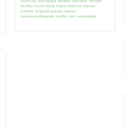
bébé
bio
biologique
durable
épinards
éthique
healthy
home made
indice carbone
maison
menthe
originale
panais
quinoa
quinola mothergrain
ricotta
sain
sustainable