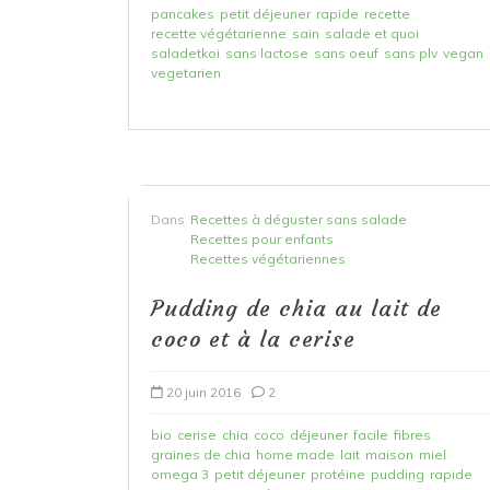
pancakes
petit déjeuner
rapide
recette
recette végétarienne
sain
salade et quoi
saladetkoi
sans lactose
sans oeuf
sans plv
vegan
vegetarien
Dans
Recettes à déguster sans salade
Recettes pour enfants
Recettes végétariennes
Pudding de chia au lait de
coco et à la cerise
20 juin 2016
2
bio
cerise
chia
coco
déjeuner
facile
fibres
graines de chia
home made
lait
maison
miel
omega 3
petit déjeuner
protéine
pudding
rapide