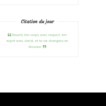
Citation du jour
Nourris ton corps avec respect, ton
esprit avec clarté, et ta vie changera en
douceur.