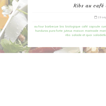
Ribs au café 
19 se
au four
barbecue
bio
biologique
café
capsule
cu
hunduras pura forte
juteux
maison
marinade
mar
ribs
salade et quoi
saladetk
Dans
Recettes à base de poisson
Filet de merlan en 2 fa
fondue de poireau à l’
et tuile épicée
6 mars 2020
0