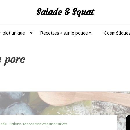
Salade & Squat
 plat unique
Recettes « sur le pouce »
Cosmétique
e porc
ande
Salons, rencontres et partenariats