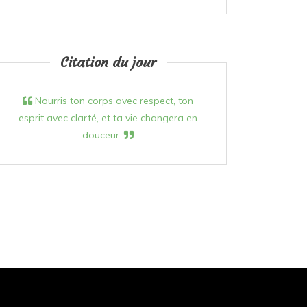
Citation du jour
Nourris ton corps avec respect, ton
esprit avec clarté, et ta vie changera en
douceur.