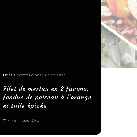
Dans
Recettes à base de poisson
Dans
Recettes
Salons, r
Filet de merlan en 2 façons,
fondue de poireau à l’orange
Spaghett
et tuile épicée
au bals
6 mars 2020
0
18 mars 202