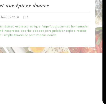
et aux épices douces
ptembre 2016
2
min
épices
espresso
éthique
fingerfood
gourmes
homemade
iné
nespresso
paprika
pas sec
porc
précision
rapide
recette
oi
simple
travers de porc
vapeur
viande
Dans
Recettes végétariennes
Salons, rencontres et partenariats
çons,
orange
Spaghettis aux légumes rôtis
au balsamique
18 mars 2020
0