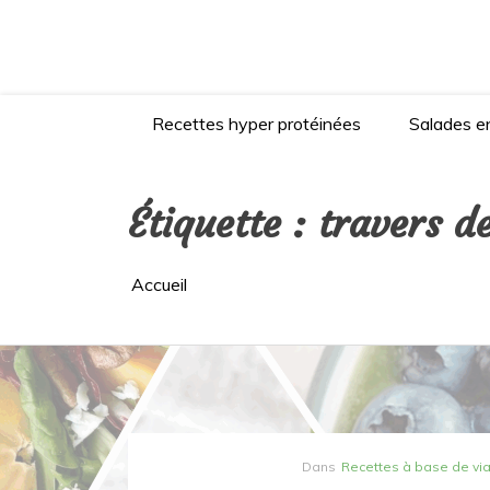
Aller
au
contenu
Recettes hyper protéinées
Salades en
Étiquette :
travers d
Accueil
Dans
Recettes à base de vi