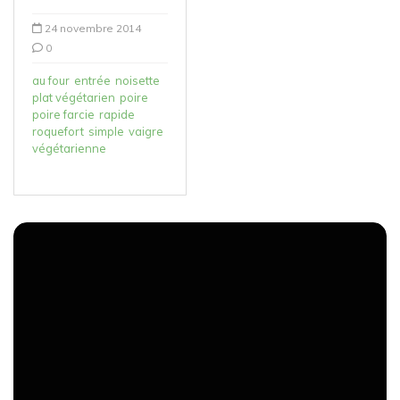
24 novembre 2014
0
au four
entrée
noisette
plat végétarien
poire
poire farcie
rapide
roquefort
simple
vaigre
végétarienne