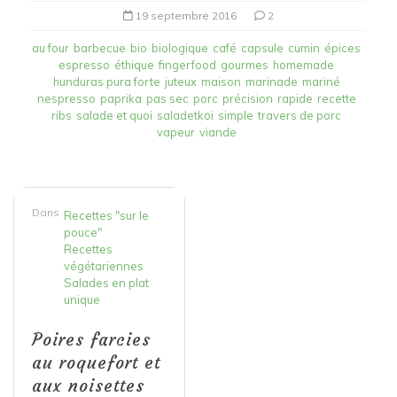
19 septembre 2016
2
au four
barbecue
bio
biologique
café
capsule
cumin
épices
espresso
éthique
fingerfood
gourmes
homemade
hunduras pura forte
juteux
maison
marinade
mariné
nespresso
paprika
pas sec
porc
précision
rapide
recette
ribs
salade et quoi
saladetkoi
simple
travers de porc
vapeur
viande
Dans
Recettes "sur le
pouce"
Recettes
végétariennes
Salades en plat
unique
Poires farcies
au roquefort et
aux noisettes