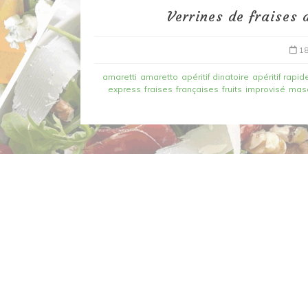
Verrines de fraises 
18
amaretti
amaretto
apéritif dinatoire
apéritif rapid
express
fraises
françaises
fruits
improvisé
mas
Dans
Recettes à base de poisson
Filet de merlan en 2 fa
fondue de poireau à l’
et tuile épicée
6 mars 2020
0