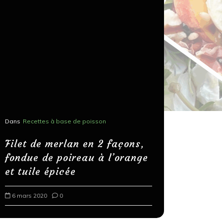
Dans
Recettes à base de poisson
Dans
Recettes
Salons, r
Filet de merlan en 2 façons,
fondue de poireau à l’orange
Spaghett
et tuile épicée
au bals
6 mars 2020
0
18 mars 202