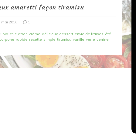
aux amaretti façon tiramisu
 mai 2016
1
e
bio
chic
citron
crème
délicieux
dessert
envie de fraises
été
carpone
rapide
recette
simple
tiramisu
vanille
verre
verrine
Dans
Recettes végétariennes
Salons, rencontres et partenariats
çons,
orange
Spaghettis aux légumes rôtis
au balsamique
18 mars 2020
0