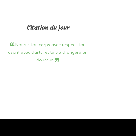
Citation du jour
Nourris ton corps avec respect, ton
esprit avec clarté, et ta vie changera en
douceur.