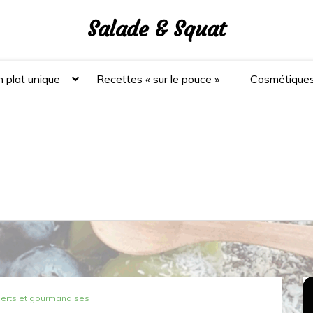
Salade & Squat
 plat unique
Recettes « sur le pouce »
Cosmétique
erts et gourmandises