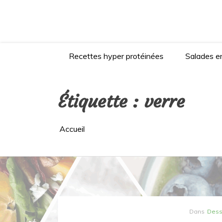
Aller
au
contenu
Recettes hyper protéinées
Salades en
Étiquette :
verre
Accueil
Dans
Dess