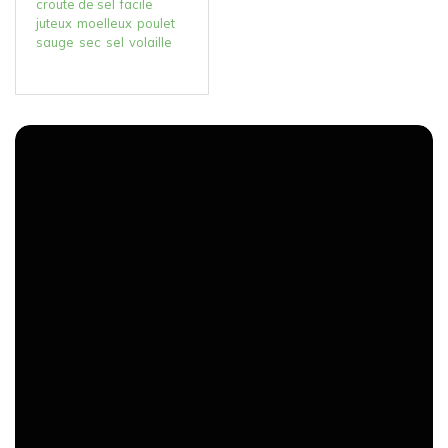
croute de sel
facile
juteux
moelleux
poulet
sauge
sec
sel
volaille