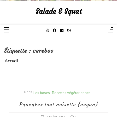
Aller
au
Salade & Squat
contenu
Étiquette :
cerebos
Accueil
Dans
Les bases
Recettes végétariennes
Pancakes tout noisette {vegan}
26 juillet 2016
2