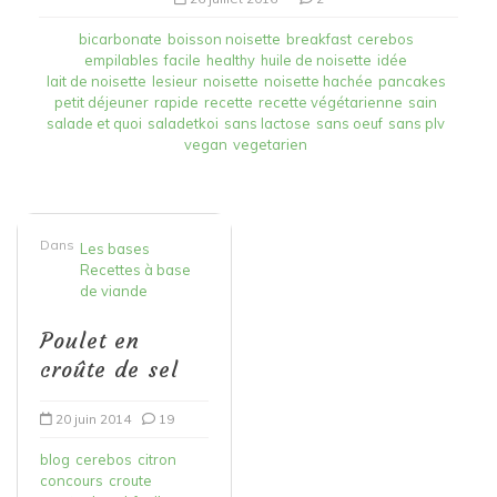
bicarbonate
boisson noisette
breakfast
cerebos
empilables
facile
healthy
huile de noisette
idée
lait de noisette
lesieur
noisette
noisette hachée
pancakes
petit déjeuner
rapide
recette
recette végétarienne
sain
salade et quoi
saladetkoi
sans lactose
sans oeuf
sans plv
vegan
vegetarien
Dans
Les bases
Recettes à base
de viande
Poulet en
croûte de sel
20 juin 2014
19
blog
cerebos
citron
concours
croute