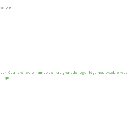
poivre.
ison
équilibré
facile
framboise
fruit
grenade
léger
légumes
octobre rose
inaigre