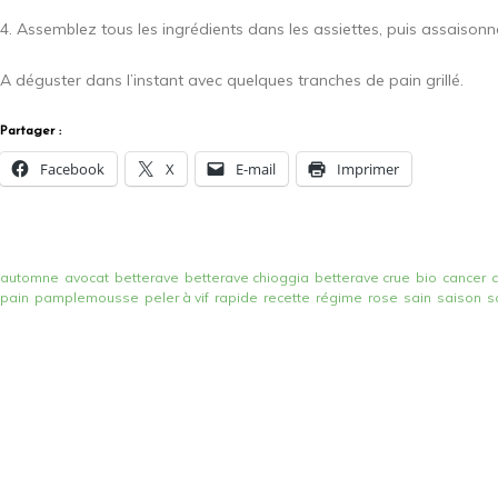
4. Assemblez tous les ingrédients dans les assiettes, puis assaisonnez 
A déguster dans l’instant avec quelques tranches de pain grillé.
Partager :
Facebook
X
E-mail
Imprimer
automne
avocat
betterave
betterave chioggia
betterave crue
bio
cancer
pain
pamplemousse
peler à vif
rapide
recette
régime
rose
sain
saison
s