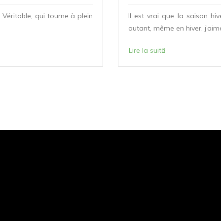
Véritable, qui tourne à plein
Il est vrai que la saison h
autant, même en hiver, j’aime
Lire la suite