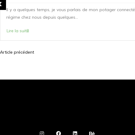
Il y a quelques temps, je vous parlais de mon potager connecté 
régime chez nous depuis quelques...
Lire la suite
Article précédent
N
a
v
i
g
a
t