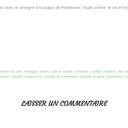
avec le vinaigre à la pulpe de framboise, l’huile d’olive, le sel et le 
cancer du sein
chioggia
clovis
coloré
crabe
croutons
crudité
crudités
de sa
alade
salade composée
salade de betterave
salade et quoi
saladetkoi
v
LAISSER UN COMMENTAIRE