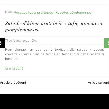
Dans
Recettes hyper protéinées
Recettes végétariennes
Salade d’hiver protéinée : tofu, avocat et
pamplemousse
29 février 2020
0
Pour changer un peu de la traditionnelle salade « avocat
crevette », j’aime bien de temps en temps faire cette recette à
base de...
Lire la suite
Article précédent
Article suivant
N
a
v
i