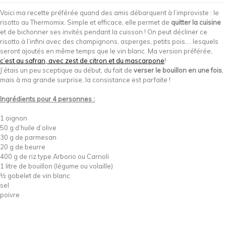
Voici ma recette préférée quand des amis débarquent à l’improviste : le
risotto au Thermomix. Simple et efficace, elle permet de
quitter la cuisine
et de bichonner ses invités pendant la cuisson ! On peut décliner ce
risotto à l’infini avec des champignons, asperges, petits pois…. lesquels
seront ajoutés en même temps que le vin blanc. Ma version préférée,
c’est au safran, avec zest de citron et du mascarpone
!
J’étais un peu sceptique au début, du fait de
verser le bouillon en une fois
,
mais à ma grande surprise, la consistance est parfaite !
Ingrédients pour 4 personnes :
1 oignon
50 g d’huile d’olive
30 g de parmesan
20 g de beurre
400 g de riz type Arborio ou Carnoli
1 litre de bouillon (légume ou volaille)
½ gobelet de vin blanc
sel
poivre