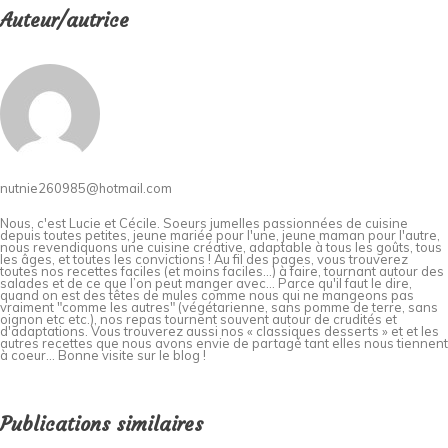
Auteur/autrice
nutnie260985@hotmail.com
Nous, c'est Lucie et Cécile. Soeurs jumelles passionnées de cuisine
depuis toutes petites, jeune mariée pour l'une, jeune maman pour l'autre,
nous revendiquons une cuisine créative, adaptable à tous les goûts, tous
les âges, et toutes les convictions ! Au fil des pages, vous trouverez
toutes nos recettes faciles (et moins faciles…) à faire, tournant autour des
salades et de ce que l’on peut manger avec… Parce qu'il faut le dire,
quand on est des têtes de mules comme nous qui ne mangeons pas
vraiment "comme les autres" (végétarienne, sans pomme de terre, sans
oignon etc etc.), nos repas tournent souvent autour de crudités et
d'adaptations. Vous trouverez aussi nos « classiques desserts » et et les
autres recettes que nous avons envie de partagé tant elles nous tiennent
à coeur... Bonne visite sur le blog !
Publications similaires