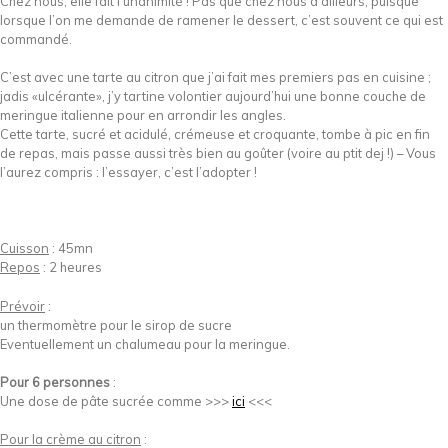
Chez nous, elle fait l’unanimité ! Pas que chez nous d’ailleurs, puisque
lorsque l’on me demande de ramener le dessert, c’est souvent ce qui est
commandé.
C’est avec une tarte au citron que j’ai fait mes premiers pas en cuisine ;
jadis «ulcérante», j’y tartine volontier aujourd’hui une bonne couche de
meringue italienne pour en arrondir les angles.
Cette tarte, sucré et acidulé, crémeuse et croquante, tombe à pic en fin
de repas, mais passe aussi très bien au goûter (voire au ptit dej !) – Vous
l’aurez compris : l’essayer, c’est l’adopter !
Cuisson
: 45mn
Repos
: 2 heures
Prévoir
:
un thermomètre pour le sirop de sucre
Eventuellement un chalumeau pour la meringue.
Pour 6 personnes
:
Une dose de pâte sucrée comme >>>
ici
<<<
Pour la crème au citron
: