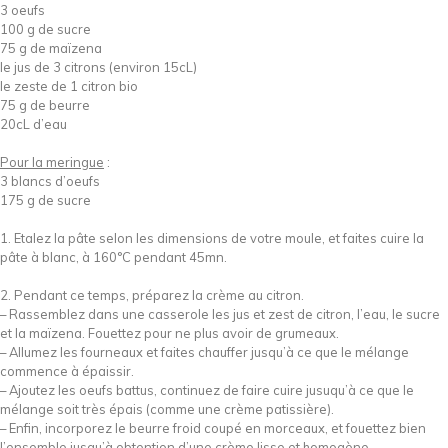
3 oeufs
100 g de sucre
75 g de maïzena
le jus de 3 citrons (environ 15cL)
le zeste de 1 citron bio
75 g de beurre
20cL d’eau
Pour la meringue
:
3 blancs d’oeufs
175 g de sucre
1. Etalez la pâte selon les dimensions de votre moule, et faites cuire la
pâte à blanc, à 160°C pendant 45mn.
2. Pendant ce temps, préparez la crème au citron.
– Rassemblez dans une casserole les jus et zest de citron, l’eau, le sucre
et la maïzena. Fouettez pour ne plus avoir de grumeaux.
– Allumez les fourneaux et faites chauffer jusqu’à ce que le mélange
commence à épaissir.
– Ajoutez les oeufs battus, continuez de faire cuire jusuqu’à ce que le
mélange soit très épais (comme une crème patissière).
– Enfin, incorporez le beurre froid coupé en morceaux, et fouettez bien
l’ensemble jusqu’à obtention d’une crème lisse et homogène.