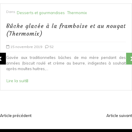
Dans
Desserts et gourmandises
Thermomix
Bûche glacée à la framboise et au nougat
(Thermomix)
15 novembre 2019
52
Gavée aux traditionnelles bûches de ma mère pendant des
années (biscuit roulé et crème au beurre, indigestes à souhait
après moultes huitres,...
Lire la suite
Article précédent
Article suivant
N
a