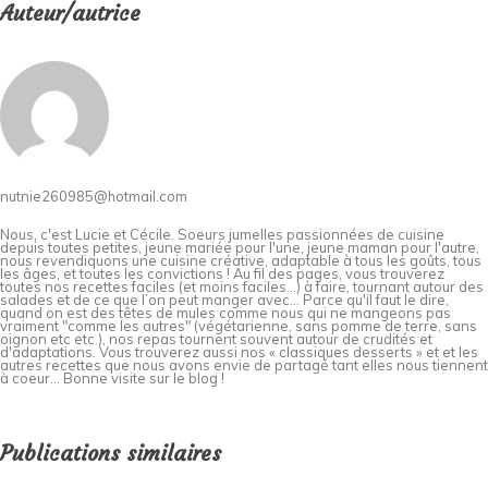
Auteur/autrice
nutnie260985@hotmail.com
Nous, c'est Lucie et Cécile. Soeurs jumelles passionnées de cuisine
depuis toutes petites, jeune mariée pour l'une, jeune maman pour l'autre,
nous revendiquons une cuisine créative, adaptable à tous les goûts, tous
les âges, et toutes les convictions ! Au fil des pages, vous trouverez
toutes nos recettes faciles (et moins faciles…) à faire, tournant autour des
salades et de ce que l’on peut manger avec… Parce qu'il faut le dire,
quand on est des têtes de mules comme nous qui ne mangeons pas
vraiment "comme les autres" (végétarienne, sans pomme de terre, sans
oignon etc etc.), nos repas tournent souvent autour de crudités et
d'adaptations. Vous trouverez aussi nos « classiques desserts » et et les
autres recettes que nous avons envie de partagé tant elles nous tiennent
à coeur... Bonne visite sur le blog !
Publications similaires