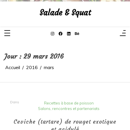
Aller
au
Salade & Squat
contenu
Jour :
29 mars 2016
Accueil
2016
mars
Dans
Recettes à base de poisson
Salons, rencontres et partenariats
Ceviche (tartare) de rouget exotique
et acidulé