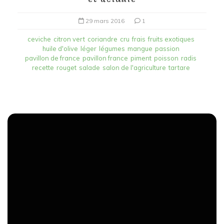
29 mars 2016
1
ceviche
citron vert
coriandre
cru
frais
fruits exotiques
huile d'olive
léger
légumes
mangue
passion
pavillon de france
pavillon france
piment
poisson
radis
recette
rouget
salade
salon de l'agriculture
tartare