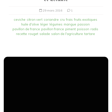
29 mars 2016
1
ceviche
citron vert
coriandre
cru
frais
fruits exotiques
huile d'olive
léger
légumes
mangue
passion
pavillon de france
pavillon france
piment
poisson
radis
recette
rouget
salade
salon de l'agriculture
tartare