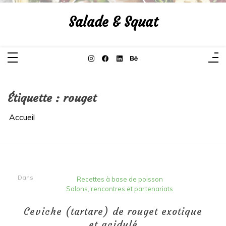
Aller
au
Salade & Squat
contenu
Étiquette :
rouget
Accueil
Dans
Recettes à base de poisson
Salons, rencontres et partenariats
Ceviche (tartare) de rouget exotique
et acidulé