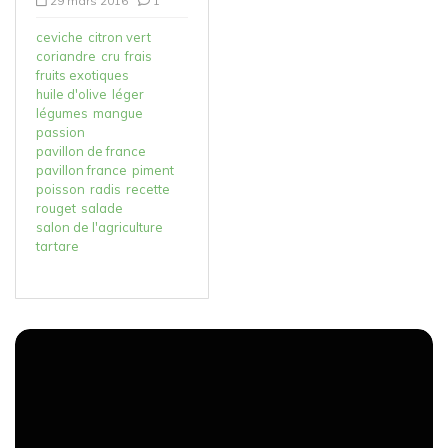
29 mars 2016
1
ceviche
citron vert
coriandre
cru
frais
fruits exotiques
huile d'olive
léger
légumes
mangue
passion
pavillon de france
pavillon france
piment
poisson
radis
recette
rouget
salade
salon de l'agriculture
tartare