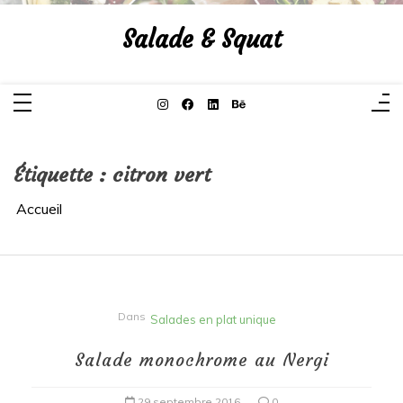
Aller
au
Salade & Squat
contenu
Étiquette :
citron vert
Accueil
Dans
Salades en plat unique
Salade monochrome au Nergi
29 septembre 2016
0