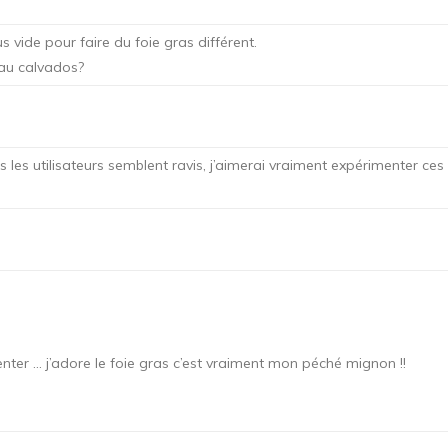
 vide pour faire du foie gras différent.
l au calvados?
 tous les utilisateurs semblent ravis, j’aimerai vraiment expérimenter
 tenter … j’adore le foie gras c’est vraiment mon péché mignon !!