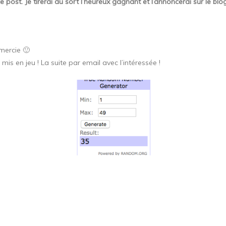
ost. Je tirerai au sort l’heureux gagnant et l’annoncerai sur le blo
mercie 🙂
is en jeu ! La suite par email avec l’intéressée !