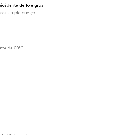
écédente de foie gras
)
ussi simple que ça.
ante de 60°C)