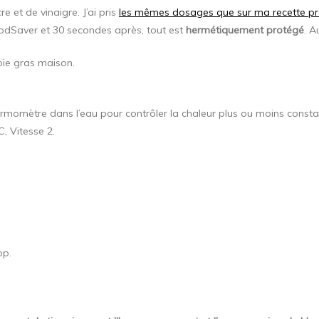
re et de vinaigre. J’ai pris
les mêmes dosages que sur ma recette pr
FoodSaver et 30 secondes après, tout est
hermétiquement protégé
. A
oie gras maison.
ermomètre dans l’eau pour contrôler la chaleur plus ou moins const
, Vitesse 2.
op.