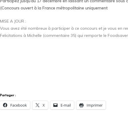
Participez jusqu’au 17 décembre en laissant un commentaire sous ce p
(Concours ouvert à la France métropolitaine uniquement
MISE A JOUR :
Vous avez été nombreux à participer à ce concours et je vous en re
Felicitations à Michelle (commentaire 35) qui remporte le Foodsaver m
Partager :
Facebook
X
E-mail
Imprimer