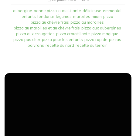
aubergine
bonne pizza
croustillante
délicieuse
emmental
enfants
fondante
légumes
maroilles
miam
pizza
pizza au chèvre frais
pizza au maroilles
pizza au maroilles et au chèvre frais
pizza aux aubergines
pizza aux crougettes
pizza croustillante
pizza magique
pizza pas cher
pizza pour les enfants
pizza rapide
pizzas
poivrons
recette du nord
recette du terroir