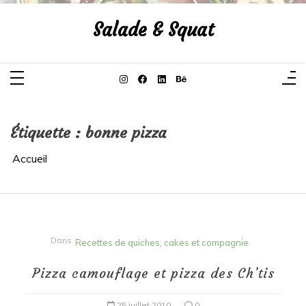
Aller
au
Salade & Squat
contenu
Étiquette :
bonne pizza
Accueil
Dans
Recettes de quiches, cakes et compagnie
Pizza camouflage et pizza des Ch’tis
25 juillet 2010
0