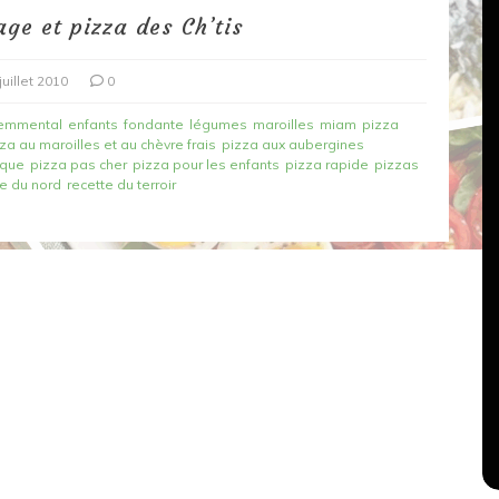
ge et pizza des Ch’tis
juillet 2010
0
emmental
enfants
fondante
légumes
maroilles
miam
pizza
za au maroilles et au chèvre frais
pizza aux aubergines
ique
pizza pas cher
pizza pour les enfants
pizza rapide
pizzas
te du nord
recette du terroir
Dans
Recettes végétariennes
Salons, rencontres et partenariats
çons,
orange
Spaghettis aux légumes rôtis
au balsamique
18 mars 2020
0