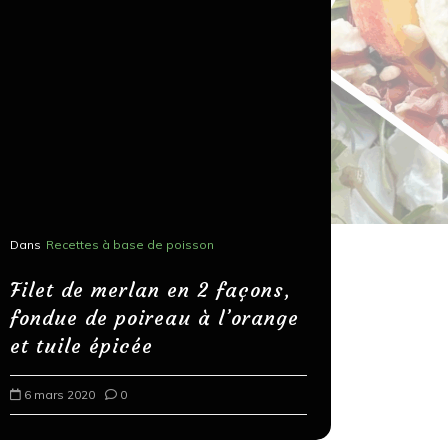
Dans
Recettes à base de poisson
Dans
Recettes
Salons, r
Filet de merlan en 2 façons,
fondue de poireau à l’orange
Spaghett
et tuile épicée
au bals
6 mars 2020
0
18 mars 202