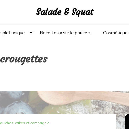
Salade & Squat
 plat unique
Recettes « sur le pouce »
Cosmétique
 crougettes
 quiches, cakes et compagnie