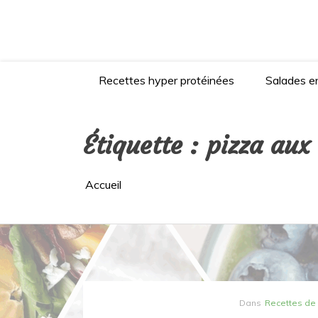
Aller
au
contenu
Recettes hyper protéinées
Salades en
Étiquette :
pizza aux
Accueil
Dans
Recettes de