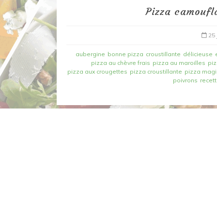
Pizza camoufla
25 
aubergine
bonne pizza
croustillante
délicieuse
pizza au chèvre frais
pizza au maroilles
piz
pizza aux crougettes
pizza croustillante
pizza mag
poivrons
recet
Dans
Recettes à base de poisson
Filet de merlan en 2 fa
fondue de poireau à l’
et tuile épicée
6 mars 2020
0