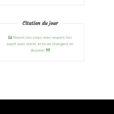
Citation du jour
Nourris ton corps avec respect, ton
esprit avec clarté, et ta vie changera en
douceur.