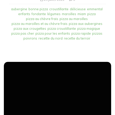
aubergine
bonne pizza
croustillante
délicieuse
emmental
enfants
fondante
légumes
maroilles
miam
pizza
pizza au chèvre frais
pizza au maroilles
pizza au maroilles et au chèvre frais
pizza aux aubergines
pizza aux crougettes
pizza croustillante
pizza magique
pizza pas cher
pizza pour les enfants
pizza rapide
pizzas
poivrons
recette du nord
recette du terroir