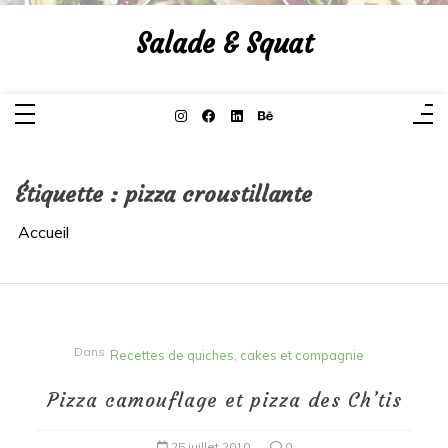
Aller
au
Salade & Squat
contenu
Étiquette :
pizza croustillante
Accueil
Dans
Recettes de quiches, cakes et compagnie
Pizza camouflage et pizza des Ch’tis
25 juillet 2010
0