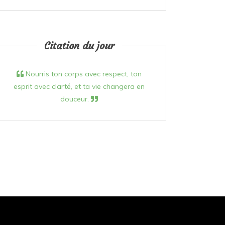
Citation du jour
Nourris ton corps avec respect, ton
esprit avec clarté, et ta vie changera en
douceur.