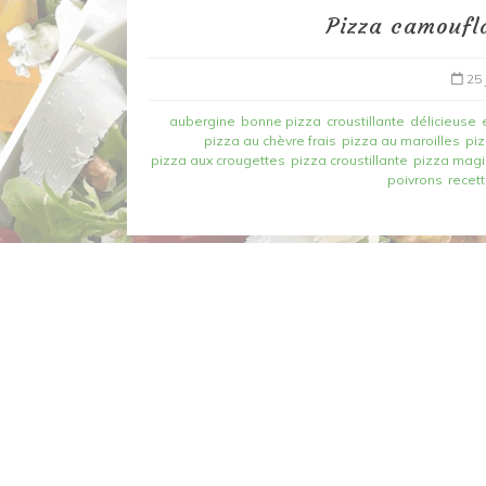
Pizza camoufla
25 
aubergine
bonne pizza
croustillante
délicieuse
pizza au chèvre frais
pizza au maroilles
piz
pizza aux crougettes
pizza croustillante
pizza mag
poivrons
recet
Dans
Recettes à base de poisson
Filet de merlan en 2 fa
fondue de poireau à l’
et tuile épicée
6 mars 2020
0