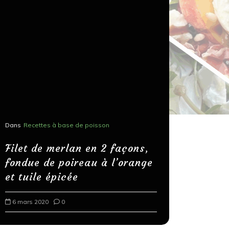
Dans
Recettes à base de poisson
Dans
Recettes
Salons, r
Filet de merlan en 2 façons,
fondue de poireau à l’orange
Spaghett
et tuile épicée
au bals
6 mars 2020
0
18 mars 202