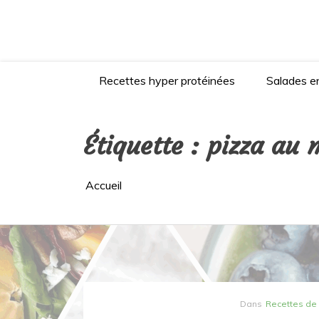
Aller
au
contenu
Recettes hyper protéinées
Salades en
Étiquette :
pizza au 
Accueil
Dans
Recettes de