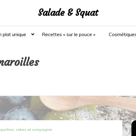
Salade & Squat
 plat unique
Recettes « sur le pouce »
Cosmétique
maroilles
 quiches, cakes et compagnie