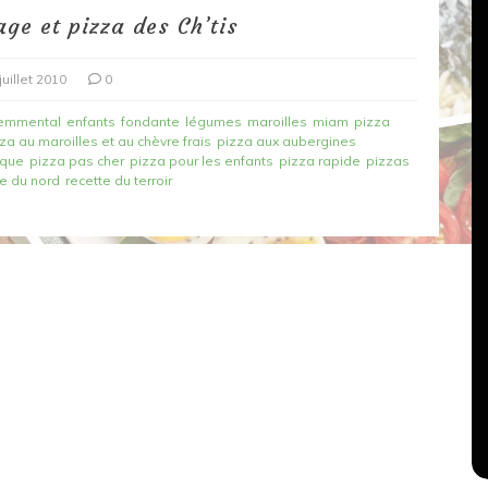
ge et pizza des Ch’tis
juillet 2010
0
emmental
enfants
fondante
légumes
maroilles
miam
pizza
za au maroilles et au chèvre frais
pizza aux aubergines
ique
pizza pas cher
pizza pour les enfants
pizza rapide
pizzas
te du nord
recette du terroir
Dans
Recettes végétariennes
Salons, rencontres et partenariats
çons,
orange
Spaghettis aux légumes rôtis
au balsamique
18 mars 2020
0