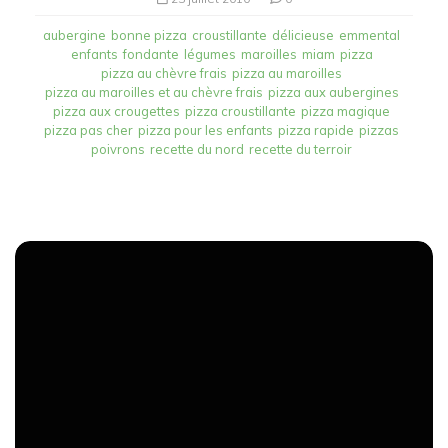
aubergine
bonne pizza
croustillante
délicieuse
emmental
enfants
fondante
légumes
maroilles
miam
pizza
pizza au chèvre frais
pizza au maroilles
pizza au maroilles et au chèvre frais
pizza aux aubergines
pizza aux crougettes
pizza croustillante
pizza magique
pizza pas cher
pizza pour les enfants
pizza rapide
pizzas
poivrons
recette du nord
recette du terroir