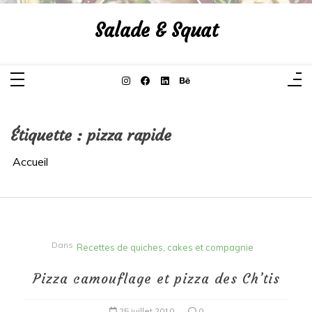
Aller
au
Salade & Squat
contenu
Étiquette :
pizza rapide
Accueil
Dans
Recettes de quiches, cakes et compagnie
Pizza camouflage et pizza des Ch’tis
25 juillet 2010
0