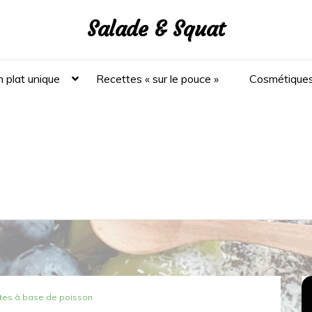
Salade & Squat
 plat unique
Recettes « sur le pouce »
Cosmétique
tes à base de poisson