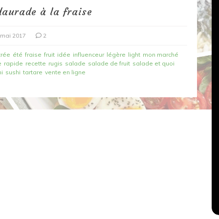
daurade à la fraise
 mai 2017
2
trée
été
fraise
fruit
idée
influenceur
légère
light
mon marché
e
rapide
recette
rugis
salade
salade de fruit
salade et quoi
i
sushi
tartare
vente en ligne
Dans
Recettes végétariennes
Salons, rencontres et partenariats
çons,
orange
Spaghettis aux légumes rôtis
au balsamique
18 mars 2020
0