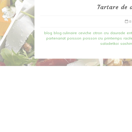
Tartare de 
8
blog
blog culinaire
ceviche
citron
cru
daurade
en
partenariat
poisson
poisson cru
printemps
racil
saladetkoi
sashim
Dans
Recettes à base de poisson
Filet de merlan en 2 fa
fondue de poireau à l’
et tuile épicée
6 mars 2020
0