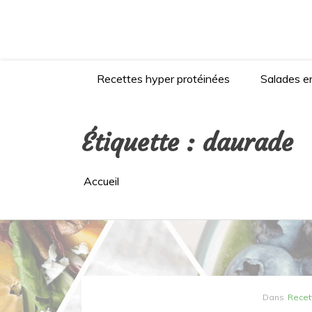
Aller
au
contenu
Recettes hyper protéinées
Salades en
Étiquette :
daurade
Accueil
Dans
Recet