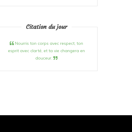
Citation du jour
Nourris ton corps avec respect, ton
esprit avec clarté, et ta vie changera en
douceur.