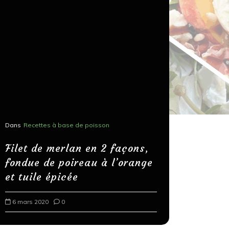
Dans
Recettes à base de poisson
Dans
Recettes
Salons, r
Filet de merlan en 2 façons,
fondue de poireau à l’orange
Spaghett
et tuile épicée
au bals
6 mars 2020
0
18 mars 202