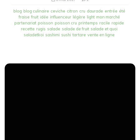
blog
blog culinaire
ceviche
citron
cru
daurade
entrée
été
fraise
fruit
idée
influenceur
légère
light
mon marché
partenariat
poisson
poisson cru
printemps
racile
rapide
recette
rugis
salade
salade de fruit
salade et quoi
saladetkoi
sashimi
sushi
tartare
vente en ligne