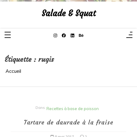
Aller
au
Salade & Squat
contenu
Étiquette :
rugis
Accueil
Dans
Recettes à base de poisson
Tartare de daurade à la fraise
8 mai 2017
2