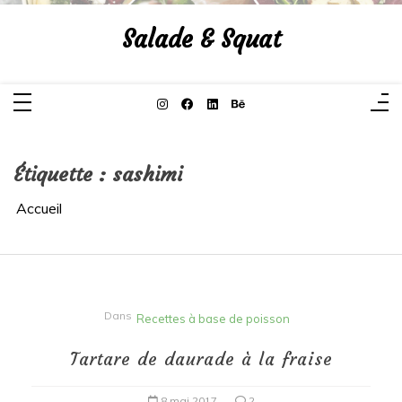
Aller
au
Salade & Squat
contenu
Étiquette :
sashimi
Accueil
Dans
Recettes à base de poisson
Tartare de daurade à la fraise
8 mai 2017
2