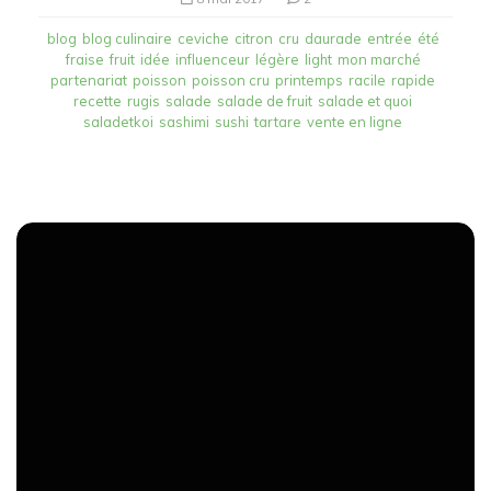
blog
blog culinaire
ceviche
citron
cru
daurade
entrée
été
fraise
fruit
idée
influenceur
légère
light
mon marché
partenariat
poisson
poisson cru
printemps
racile
rapide
recette
rugis
salade
salade de fruit
salade et quoi
saladetkoi
sashimi
sushi
tartare
vente en ligne