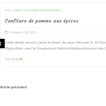
Dans
Salons, rencontres et partenariats
Flashbkack sur le Radis
26 mars 2018
0
Il y a quelques semaines, je vous présentais ici une recette de Ta
eu grand plaisir à préparer...
Lire la suite
Article précédent
N
a