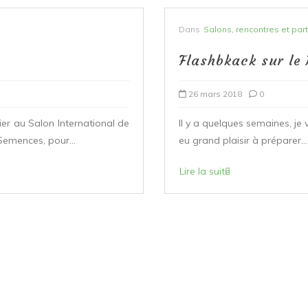
Dans
Recettes "sur le pouce"
Radis-beurre hive
17 février 2018
2
rtine de Radis-Beurre que j’ai
Article Partenaire. Cette 
au Salon International de l’
Lire la suite