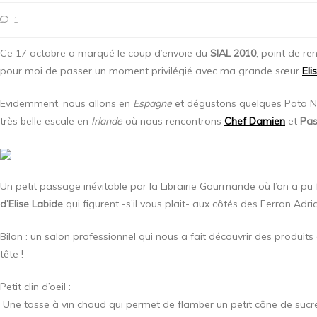
1
Ce 17 octobre a marqué le coup d’envoie du
SIAL 2010
, point de re
pour moi de passer un moment privilégié avec ma grande sœur
Eli
Evidemment, nous allons en
Espagne
et dégustons quelques Pata Ne
très belle escale en
Irlande
où nous rencontrons
Chef Damien
et
Pas
Un petit passage inévitable par la Librairie Gourmande où l’on a pu 
d’Elise Labide
qui figurent -s’il vous plait- aux côtés des Ferran Adr
Bilan : un salon professionnel qui nous a fait découvrir des produi
tête !
Petit clin d’oeil :
Une tasse à vin chaud qui permet de flamber un petit cône de sucr