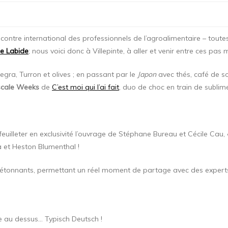
ncontre international des professionnels de l’agroalimentaire – toutes
se Labide
; nous voici donc à Villepinte, à aller et venir entre ces 
gra, Turron et olives ; en passant par le
Japon
avec thés, café de so
cale Weeks
de
C’est moi qui l’ai fait
, duo de choc en train de sublim
feuilleter en exclusivité l’ouvrage de Stéphane Bureau et Cécile Cau,
ia et Heston Blumenthal !
ts étonnants, permettant un réel moment de partage avec des experts 
e au dessus… Typisch Deutsch !