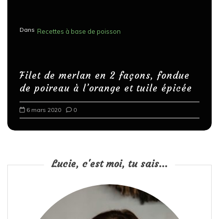
p
u
Dans
Recettes à base de poisson
b
l
i
Filet de merlan en 2 façons, fondue
c
de poireau à l’orange et tuile épicée
a
6 mars 2020
0
t
i
o
n
Lucie, c'est moi, tu sais...
s