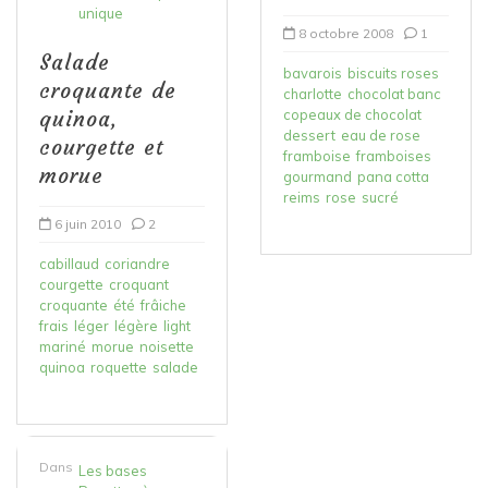
unique
8 octobre 2008
1
Salade
bavarois
biscuits roses
croquante de
charlotte
chocolat banc
quinoa,
copeaux de chocolat
dessert
eau de rose
courgette et
framboise
framboises
morue
gourmand
pana cotta
reims
rose
sucré
6 juin 2010
2
cabillaud
coriandre
courgette
croquant
croquante
été
frâiche
frais
léger
légère
light
mariné
morue
noisette
quinoa
roquette
salade
Dans
Les bases