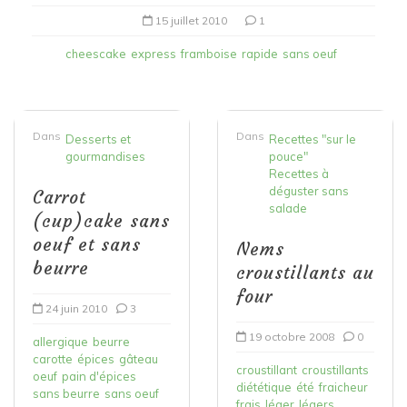
15 juillet 2010
1
cheescake
express
framboise
rapide
sans oeuf
Dans
Dans
Desserts et
Recettes "sur le
gourmandises
pouce"
Recettes à
déguster sans
Carrot
salade
(cup)cake sans
oeuf et sans
Nems
beurre
croustillants au
four
24 juin 2010
3
19 octobre 2008
0
allergique
beurre
carotte
épices
gâteau
croustillant
croustillants
oeuf
pain d'épices
diététique
été
fraicheur
sans beurre
sans oeuf
frais
léger
légers