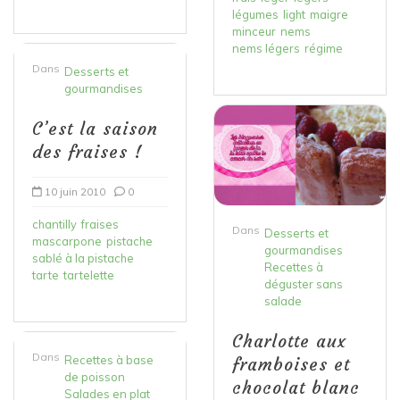
légumes
light
maigre
minceur
nems
nems légers
régime
Dans
Desserts et
gourmandises
C’est la saison
des fraises !
10 juin 2010
0
chantilly
fraises
Dans
Desserts et
mascarpone
pistache
gourmandises
sablé à la pistache
Recettes à
tarte
tartelette
déguster sans
salade
Charlotte aux
Dans
Recettes à base
framboises et
de poisson
chocolat blanc
Salades en plat