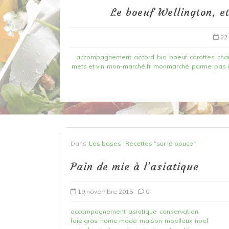
Le boeuf Wellington, e
22
accompagnement
accord
bio
boeuf
carottes
cha
mets et vin
mon-marché.fr
monmarché
parme
pas 
Dans
Recettes à base de poisson
Dans
Les bases
Recettes "sur le pouce"
Filet de merlan en 2 fa
fondue de poireau à l’
Pain de mie à l’asiatique
et tuile épicée
19 novembre 2015
0
6 mars 2020
0
accompagnement
asiatique
conservation
foie gras
home made
maison
moelleux
noël