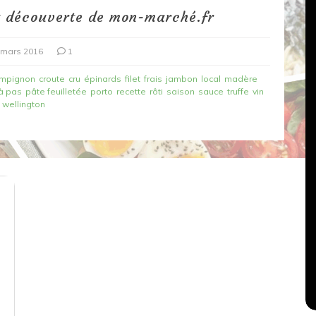
t découverte de mon-marché.fr
 mars 2016
1
mpignon
croute
cru
épinards
filet
frais
jambon
local
madère
à pas
pâte feuilletée
porto
recette
rôti
saison
sauce
truffe
vin
wellington
Dans
Recettes végétariennes
Salons, rencontres et partenariats
çons,
orange
Spaghettis aux légumes rôtis
au balsamique
18 mars 2020
0