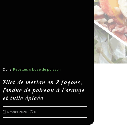
Dans
Recettes à base de poisson
Dans
Recettes
Salons, r
Filet de merlan en 2 façons,
fondue de poireau à l’orange
Spaghett
et tuile épicée
au bals
6 mars 2020
0
18 mars 202