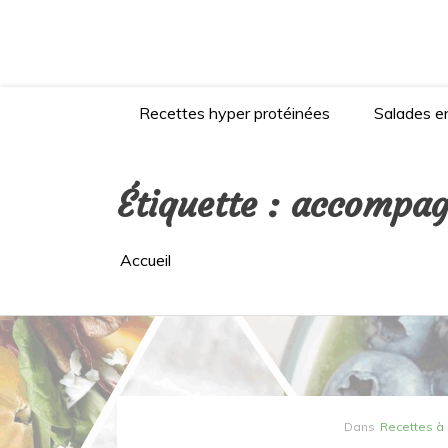
Aller
au
contenu
Recettes hyper protéinées
Salades en
Étiquette :
accompa
Accueil
Dans
Recettes à