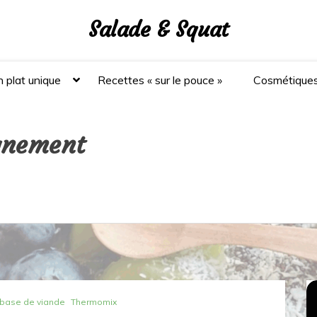
Salade & Squat
 plat unique
Recettes « sur le pouce »
Cosmétique
gnement
 base de viande
Thermomix