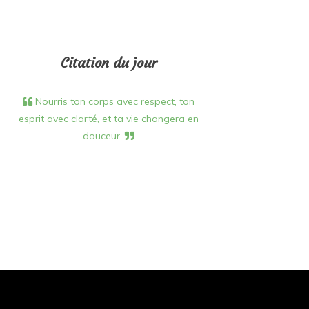
Citation du jour
Nourris ton corps avec respect, ton
esprit avec clarté, et ta vie changera en
douceur.