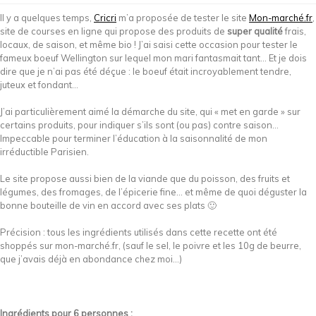
Il y a quelques temps,
Cricri
m’a proposée de tester le site
Mon-marché.fr
,
site de courses en ligne qui propose des produits de
super qualité
frais,
locaux, de saison, et même bio ! J’ai saisi cette occasion pour tester le
fameux boeuf Wellington sur lequel mon mari fantasmait tant… Et je dois
dire que je n’ai pas été déçue : le boeuf était incroyablement tendre,
juteux et fondant…
J’ai particulièrement aimé la démarche du site, qui « met en garde » sur
certains produits, pour indiquer s’ils sont (ou pas) contre saison…
Impeccable pour terminer l’éducation à la saisonnalité de mon
irréductible Parisien.
Le site propose aussi bien de la viande que du poisson, des fruits et
légumes, des fromages, de l’épicerie fine… et même de quoi déguster la
bonne bouteille de vin en accord avec ses plats 🙂
Précision : tous les ingrédients utilisés dans cette recette ont été
shoppés sur mon-marché.fr, (sauf le sel, le poivre et les 10g de beurre,
que j’avais déjà en abondance chez moi…)
Ingrédients pour 6 personnes :