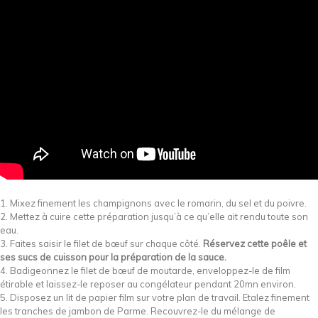
1. Mixez finement les champignons avec le romarin, du sel et du poivre.
2. Mettez à cuire cette préparation jusqu’à ce qu’elle ait rendu toute son
eau.
3. Faites saisir le filet de bœuf sur chaque côté.
Réservez cette poêle et
ses sucs de cuisson pour la préparation de la sauce.
4. Badigeonnez le filet de bœuf de moutarde, enveloppez-le de film
étirable et laissez-le reposer au congélateur pendant 20mn environ.
5. Disposez un lit de papier film sur votre plan de travail. Etalez finement
les tranches de jambon de Parme. Recouvrez-le du mélange de