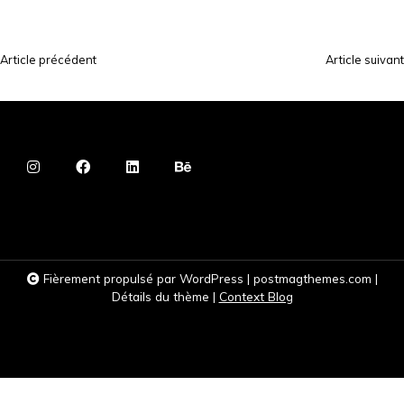
Article précédent
Article suivant
N
a
v
i
g
a
t
i
Fièrement propulsé par WordPress
|
postmagthemes.com
|
o
Détails du thème
|
Context Blog
n
d
e
l