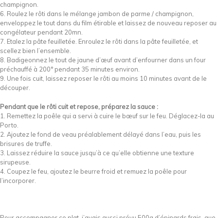
champignon.
6. Roulez le rôti dans le mélange jambon de parme / champignon,
enveloppez le tout dans du film étirable et laissez de nouveau reposer au
congélateur pendant 20mn.
7. Etalez la pâte feuilletée. Enroulez le rôti dans la pâte feuilletée, et
scellez bien l’ensemble.
8. Badigeonnez le tout de jaune d’œuf avant d’enfourner dans un four
préchauffé à 200° pendant 35 minutes environ.
9. Une fois cuit, laissez reposer le rôti au moins 10 minutes avant de le
découper.
Pendant que le rôti cuit et repose, préparez la sauce :
1. Remettez la poêle qui a servi à cuire le bœuf sur le feu. Déglacez-la au
Porto.
2. Ajoutez le fond de veau préalablement délayé dans l’eau, puis les
brisures de truffe.
3. Laissez réduire la sauce jusqu’à ce qu’elle obtienne une texture
sirupeuse.
4. Coupez le feu, ajoutez le beurre froid et remuez la poêle pour
l’incorporer.
Pour accompagner ce plat, j’avais aussi prévu 500g d’épinards frais, que