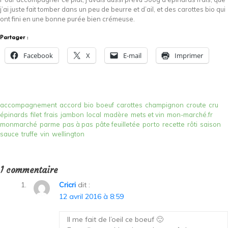
j’ai juste fait tomber dans un peu de beurre et d’ail, et des carottes bio qui
ont fini en une bonne purée bien crémeuse.
Partager :
Facebook
X
E-mail
Imprimer
accompagnement
accord
bio
boeuf
carottes
champignon
croute
cru
épinards
filet
frais
jambon
local
madère
mets et vin
mon-marché.fr
monmarché
parme
pas à pas
pâte feuilletée
porto
recette
rôti
saison
sauce
truffe
vin
wellington
1 commentaire
Cricri
dit :
12 avril 2016 à 8:59
Il me fait de l’oeil ce boeuf 🙂