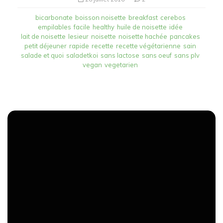
bicarbonate
boisson noisette
breakfast
cerebos
empilables
facile
healthy
huile de noisette
idée
lait de noisette
lesieur
noisette
noisette hachée
pancakes
petit déjeuner
rapide
recette
recette végétarienne
sain
salade et quoi
saladetkoi
sans lactose
sans oeuf
sans plv
vegan
vegetarien