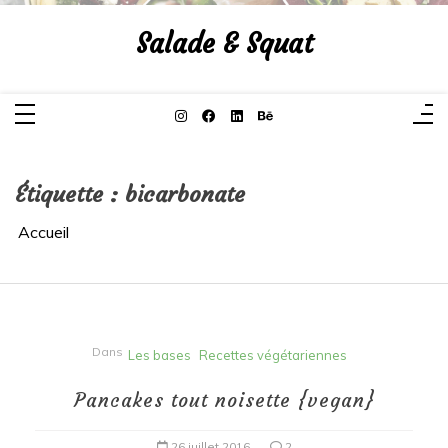
Aller
au
Salade & Squat
contenu
Étiquette :
bicarbonate
Accueil
Dans
Les bases
Recettes végétariennes
Pancakes tout noisette {vegan}
26 juillet 2016
2