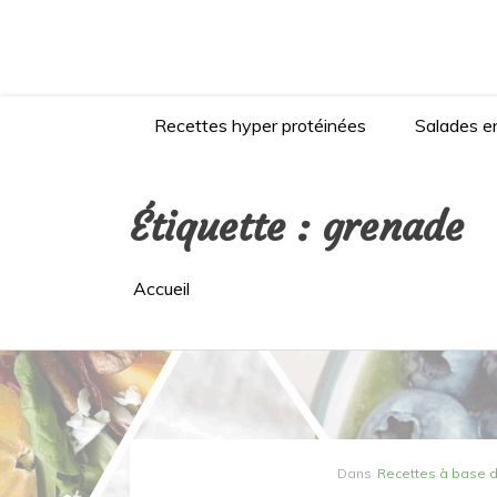
Aller
au
contenu
Recettes hyper protéinées
Salades en
Étiquette :
grenade
Accueil
Dans
Recettes à base 