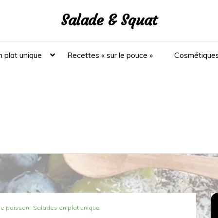
Salade & Squat
 plat unique
Recettes « sur le pouce »
Cosmétique
de poisson
Salades en plat unique