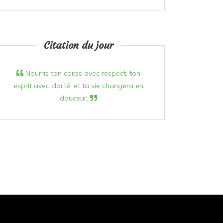
Citation du jour
Nourris ton corps avec respect, ton
esprit avec clarté, et ta vie changera en
douceur.