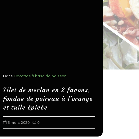
Dans
Recettes à base de poisson
Dans
Recettes
Salons, r
Filet de merlan en 2 façons,
fondue de poireau à l’orange
Spaghett
et tuile épicée
au bals
6 mars 2020
0
18 mars 202