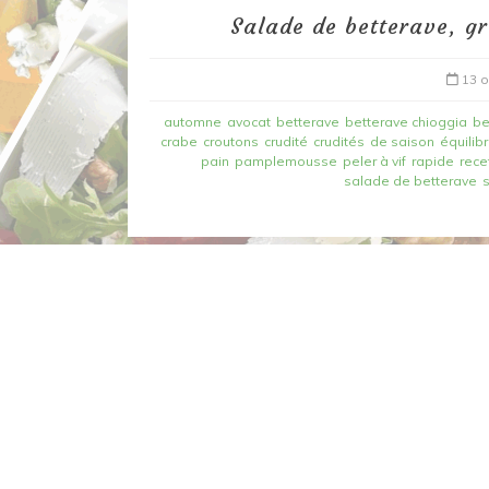
Salade de betterave, g
13 o
automne
avocat
betterave
betterave chioggia
be
crabe
croutons
crudité
crudités
de saison
équilib
pain
pamplemousse
peler à vif
rapide
rece
salade de betterave
Dans
Recettes à base de poisson
Filet de merlan en 2 fa
fondue de poireau à l’
et tuile épicée
6 mars 2020
0