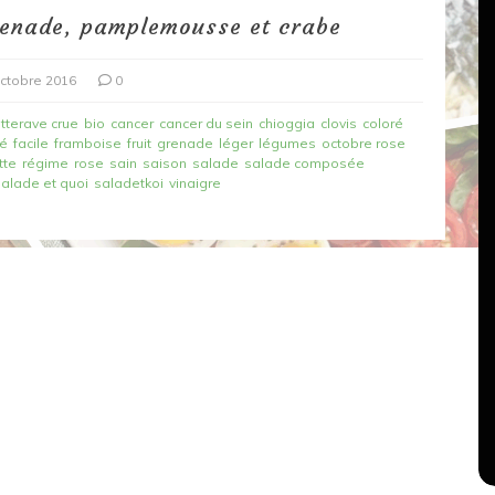
renade, pamplemousse et crabe
ctobre 2016
0
tterave crue
bio
cancer
cancer du sein
chioggia
clovis
coloré
ré
facile
framboise
fruit
grenade
léger
légumes
octobre rose
tte
régime
rose
sain
saison
salade
salade composée
salade et quoi
saladetkoi
vinaigre
Dans
Recettes végétariennes
Salons, rencontres et partenariats
çons,
orange
Spaghettis aux légumes rôtis
au balsamique
18 mars 2020
0