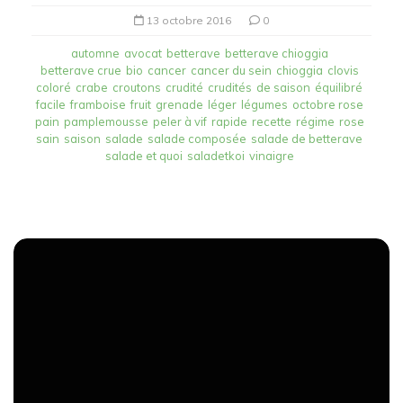
13 octobre 2016
0
automne
avocat
betterave
betterave chioggia
betterave crue
bio
cancer
cancer du sein
chioggia
clovis
coloré
crabe
croutons
crudité
crudités
de saison
équilibré
facile
framboise
fruit
grenade
léger
légumes
octobre rose
pain
pamplemousse
peler à vif
rapide
recette
régime
rose
sain
saison
salade
salade composée
salade de betterave
salade et quoi
saladetkoi
vinaigre